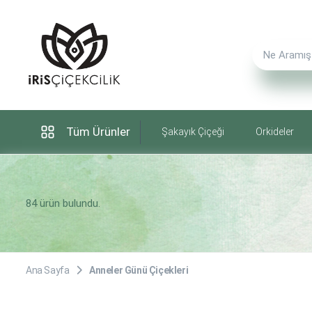
Tüm Ürünler
Şakayık Çiçeği
Orkideler
84 ürün bulundu.
Ana Sayfa
Anneler Günü Çiçekleri