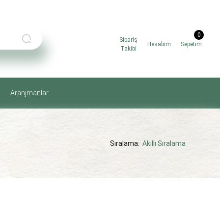
0
Sipariş
Hesabım
Sepetim
Takibi
Aranjmanlar
Sıralama:
Akıllı Sıralama