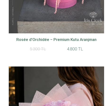
Rosée d’Orchidée – Premium Kutu Aranjman
5.300 TL
4.800 TL