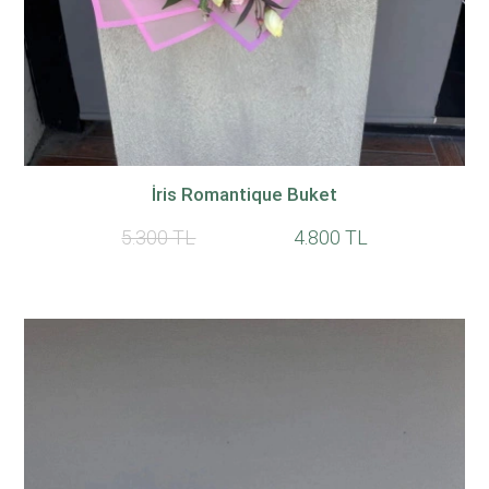
İris Romantique Buket
5.300 TL
4.800 TL