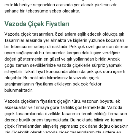
estetik hediye seçenekleri arasında yer alacak yüzlerinizde
şahane bir tebessüme sebep olacaktır.
Vazoda Çiçek Fiyatları
Vazoda çiçek tasarımları, özel anlara eşlik edecek oldukça şık
tasarımlar arasında yer almakta ve kişilerin yüzünde kocaman
bir tebessüme sebep olmaktadır. Pek çok özel güne son derece
uyum sağlayacak bu tasarımlar, karşınızdaki kişiye verdiğiniz
değeri göstermenin en güzel ve şık yollarından biridir. Ancak
çoğu zaman sevdiklerinize vazoda çiçeklerle sürpriz yapmak
isteyebilir fakat fiyat konusunda aklınızda pek çok soru işareti
oluşabilir. Bu noktada bilmelisiniz ki vazoda çiçek
aranjmanlarının fiyatlarını etkileyen pek çok faktör
bulunmaktadır.
Vazoda çiçeklerin fiyatları; çiçeğin türü, vazonun boyutu, ek
aksesuarlar ve firmaya göre farklılık göstermektedir. Vazoda
çiçek tasarımlarında özellikle tasarımın tercih edildiği firma son
derece büyük önem taşımaktadır. Bu noktada bilinir ve tanınır
çiçek firmalarından alışveriş yapmanız çok daha doğru olacaktır.
İris Çiçekçilik olarak vazoda çiçek tasarımlarımızla sizlere en