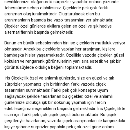
sevdiklerinize olağanüstü sürprizler yapabilir onların yüzünde
tebessüme sebep olabilirsiniz. Çiçeklerle pek çok farklı
aranjman oluşturulmaktadır. Oluşturulacak olan bu
aranjmanların başında ise vazo tasarımları yer almaktadır.
Çiçekler özel günlerde akıllara gelen en özel ve şık hediye
alternatiflerinin başında gelmektedir.
Bunun en büyük sebeplerinden biri ise çiçeklerin mutluluk veriyor
olmasıdır. Ancak bu çiçeklerle yapılan her aranjman, kişilere
bambaşka hisler yaşatmaktadır. Özellikle vazoda çiçekler, güzel
kokuları ve rengarenk görüntülerinin yanı sıra estetik ve şık bir
görüntüsüylede oldukça beğeni toplamaktadır.
İris Çiçekçilik özel ve anlamlı günlerde, size en güzel ve şık
sürprizler yapmanız için birbirinden farkı vazoda çiçek
tasarımları sunmaktadır. Farklı pek çok konsepte uyum
sağlayacak şekilde tasarlanan bu çiçekler, özel ve anlamlı
günlerinize oldukça şık bir dokunuş yapmak için tercih
edebileceğiniz seçeneklerin başında gelmektedir. İris Çiçekçilikte
sizin için farklı pek çok çiçek çeşidi bulunmaktadır. Bu çiçek
çeşitleriyle hazırlanan, vazoda çiçek aranjmanları ile karşınızdaki
kişiye şahane sürprizler yapabilir pek çok özel güne anlam