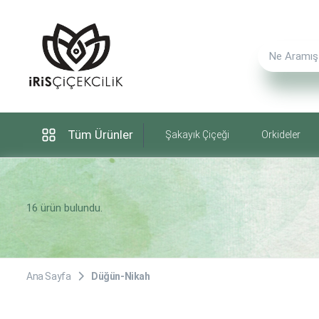
Tüm Ürünler
Şakayık Çiçeği
Orkideler
16 ürün bulundu.
Ana Sayfa
Düğün-Nikah