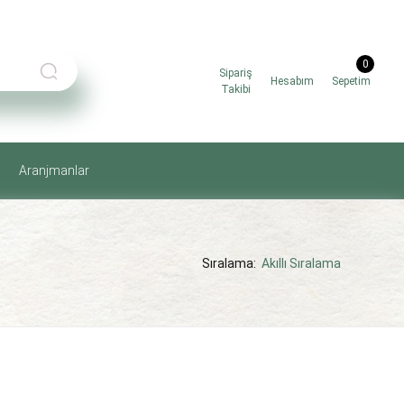
0
Sipariş
Hesabım
Sepetim
Takibi
Aranjmanlar
Sıralama:
Akıllı Sıralama