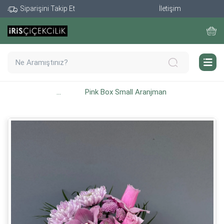
Siparişini Takip Et
İletişim
...
Pink Box Small Aranjman