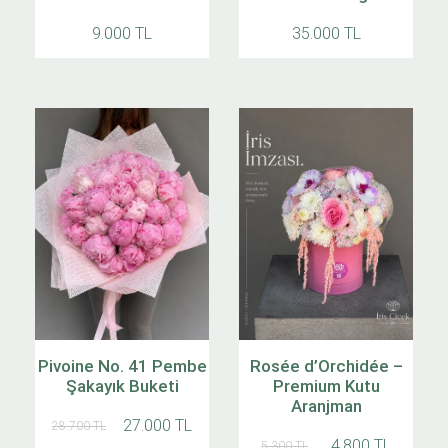
9.000 TL
35.000 TL
Pivoine No. 41 Pembe
Rosée d’Orchidée –
Şakayık Buketi
Premium Kutu
Aranjman
27.000 TL
28.700 TL
4.800 TL
5.300 TL