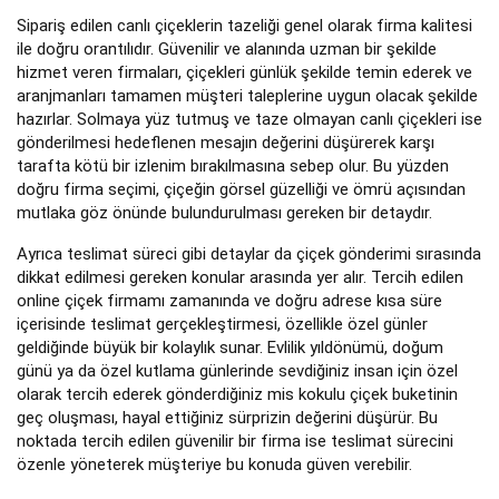
Sipariş edilen canlı çiçeklerin tazeliği genel olarak firma kalitesi
ile doğru orantılıdır. Güvenilir ve alanında uzman bir şekilde
hizmet veren firmaları, çiçekleri günlük şekilde temin ederek ve
aranjmanları tamamen müşteri taleplerine uygun olacak şekilde
hazırlar. Solmaya yüz tutmuş ve taze olmayan canlı çiçekleri ise
gönderilmesi hedeflenen mesajın değerini düşürerek karşı
tarafta kötü bir izlenim bırakılmasına sebep olur. Bu yüzden
doğru firma seçimi, çiçeğin görsel güzelliği ve ömrü açısından
mutlaka göz önünde bulundurulması gereken bir detaydır.
Ayrıca teslimat süreci gibi detaylar da çiçek gönderimi sırasında
dikkat edilmesi gereken konular arasında yer alır. Tercih edilen
online çiçek firmamı zamanında ve doğru adrese kısa süre
içerisinde teslimat gerçekleştirmesi, özellikle özel günler
geldiğinde büyük bir kolaylık sunar. Evlilik yıldönümü, doğum
günü ya da özel kutlama günlerinde sevdiğiniz insan için özel
olarak tercih ederek gönderdiğiniz mis kokulu çiçek buketinin
geç oluşması, hayal ettiğiniz sürprizin değerini düşürür. Bu
noktada tercih edilen güvenilir bir firma ise teslimat sürecini
özenle yöneterek müşteriye bu konuda güven verebilir.