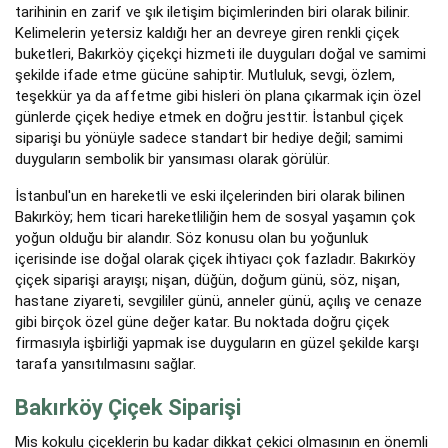
tarihinin en zarif ve şık iletişim biçimlerinden biri olarak bilinir.
Kelimelerin yetersiz kaldığı her an devreye giren renkli çiçek
buketleri, Bakırköy çiçekçi hizmeti ile duyguları doğal ve samimi
şekilde ifade etme gücüne sahiptir. Mutluluk, sevgi, özlem,
teşekkür ya da affetme gibi hisleri ön plana çıkarmak için özel
günlerde çiçek hediye etmek en doğru jesttir. İstanbul çiçek
siparişi bu yönüyle sadece standart bir hediye değil; samimi
duyguların sembolik bir yansıması olarak görülür.
İstanbul'un en hareketli ve eski ilçelerinden biri olarak bilinen
Bakırköy; hem ticari hareketliliğin hem de sosyal yaşamın çok
yoğun olduğu bir alandır. Söz konusu olan bu yoğunluk
içerisinde ise doğal olarak çiçek ihtiyacı çok fazladır. Bakırköy
çiçek siparişi arayışı; nişan, düğün, doğum günü, söz, nişan,
hastane ziyareti, sevgililer günü, anneler günü, açılış ve cenaze
gibi birçok özel güne değer katar. Bu noktada doğru çiçek
firmasıyla işbirliği yapmak ise duyguların en güzel şekilde karşı
tarafa yansıtılmasını sağlar.
Bakırköy Çiçek Siparişi
Mis kokulu çiçeklerin bu kadar dikkat çekici olmasının en önemli