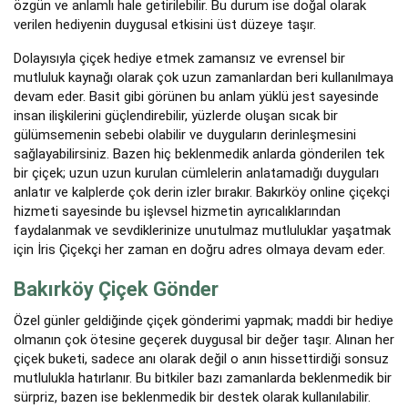
özgün ve anlamlı hale getirilebilir. Bu durum ise doğal olarak
verilen hediyenin duygusal etkisini üst düzeye taşır.
Dolayısıyla çiçek hediye etmek zamansız ve evrensel bir
mutluluk kaynağı olarak çok uzun zamanlardan beri kullanılmaya
devam eder. Basit gibi görünen bu anlam yüklü jest sayesinde
insan ilişkilerini güçlendirebilir, yüzlerde oluşan sıcak bir
gülümsemenin sebebi olabilir ve duyguların derinleşmesini
sağlayabilirsiniz. Bazen hiç beklenmedik anlarda gönderilen tek
bir çiçek; uzun uzun kurulan cümlelerin anlatamadığı duyguları
anlatır ve kalplerde çok derin izler bırakır. Bakırköy online çiçekçi
hizmeti sayesinde bu işlevsel hizmetin ayrıcalıklarından
faydalanmak ve sevdiklerinize unutulmaz mutluluklar yaşatmak
için İris Çiçekçi her zaman en doğru adres olmaya devam eder.
Bakırköy Çiçek Gönder
Özel günler geldiğinde çiçek gönderimi yapmak; maddi bir hediye
olmanın çok ötesine geçerek duygusal bir değer taşır. Alınan her
çiçek buketi, sadece anı olarak değil o anın hissettirdiği sonsuz
mutlulukla hatırlanır. Bu bitkiler bazı zamanlarda beklenmedik bir
sürpriz, bazen ise beklenmedik bir destek olarak kullanılabilir.