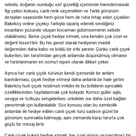
sebebi, doğanın sunduğu saf güzelliği içerisinde barındırmasıdır.
İlgi çekici kokusu, canlı renk seçenekleri ve farklı görünüm
detayları sayesinde hem göze hem de ruha hitap eden çiçekleri
Bakırköy online çiçekçi farkıyla sipariş ederek sevdiğiniz
insanların yüzünde oluşan kocaman gülümsemenin sebebi
olabilirsiniz. Birine çiçek hediye etmek; ona kendini çok özel ve
değerli hissettirir. Bu his genel olarak hediyenin maddi
değerinden daha kalıcı ve köklü bir etki yaratır. Çünkü canlı çiçek
buketleri, biri tarafından gerçek anlamda düşünülmüş olmanın
ve hatırlanmanın en somut ispatı olarak dikkat çeker.
Ayrıca her canlı çiçek türünün kendi içerisinde bir anlam
barındırması, çiçek hediye etmeyi daha anlamlı bir hale getirir.
Bakırköy hızlı çiçek teslimatı imkânı ile bu bitkilerin ayrıcalıklı
özelliklerinden faydalanmak çok kolaydır. Kırmızı güller aşkı,
sevgiyi ve tutkuyu simgelerken; orkideler ise daha özel bağları
yansıtmak için kullanılabilir. Söz konusu olan bu sembolik
anlamlar ile hediye edilen canlı çiçek türü sadece güzel bir
görünüm sunmakla kalmayıp, aynı zamanda karşı tarafa çok
güçlü bir mesaj iletir.
Canlı çiçek buketi hediye etmek; her özel günün vazgeçilmez bir