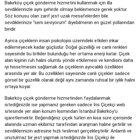
Bakırköy çiçek gönderme hizmetini kullanmak için illa
sevdiklerinizle aynı şehirde olmayı beklemenize gerek yoktur.
Söz konusu olan zarif jest uzak mesafelerden bile
sevdiklerinize ''seni seviyorum'' diyebilmenin en güzel yollarından
biridir.
Ayrıca çiçeklerin insan psikolojisi üzerindeki etkileri inkar
edilemeyecek kadar güçlüdür. Doğal güzelliği ve canlı renkleri
sayesinde bu bitkiler bulunduğu her ortama enerji katar. Çiçek
alan kişinin ruh halini olumlu yönde etkilemesi ve kendisini daha
iyi hissetmesini sağlamak da çiçeklerin ayrıcalıklı özellikleri
arasında yer alır. Bu özellikleri sayesinde canlı çiçekler sadece
görsel bir güzellik olarak değil aynı zamanda ruhsal bir iyilik halini
ortaya koyar.
Bakırköy çiçek gönderme hizmetinden faydalanmak
istediğinizde ise yapmanız gereken sadece İris Çiçekçi web
sitesinde yer alan konum kısmından İstanbul Bakırköy'ü
işaretlemektir. Beğendiğiniz çiçek türleri en kısa süre içerisinde
alanında uzman ekibimiz tarafından aranjman haline getirilir ve
sevdiklerinizin adresine hızlı teslimat gerçekleştirilir. Anlamlı ve
unutulmaz bir jest yapmak istediğinizde İris Çiçekçi ile