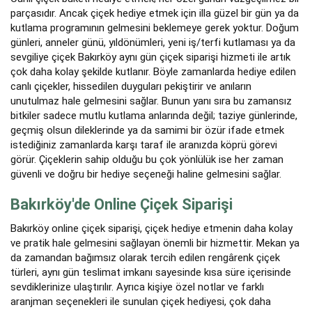
parçasıdır. Ancak çiçek hediye etmek için illa güzel bir gün ya da
kutlama programının gelmesini beklemeye gerek yoktur. Doğum
günleri, anneler günü, yıldönümleri, yeni iş/terfi kutlaması ya da
sevgiliye çiçek Bakırköy aynı gün çiçek siparişi hizmeti ile artık
çok daha kolay şekilde kutlanır. Böyle zamanlarda hediye edilen
canlı çiçekler, hissedilen duyguları pekiştirir ve anıların
unutulmaz hale gelmesini sağlar. Bunun yanı sıra bu zamansız
bitkiler sadece mutlu kutlama anlarında değil; taziye günlerinde,
geçmiş olsun dileklerinde ya da samimi bir özür ifade etmek
istediğiniz zamanlarda karşı taraf ile aranızda köprü görevi
görür. Çiçeklerin sahip olduğu bu çok yönlülük ise her zaman
güvenli ve doğru bir hediye seçeneği haline gelmesini sağlar.
Bakırköy'de Online Çiçek Siparişi
Bakırköy online çiçek siparişi, çiçek hediye etmenin daha kolay
ve pratik hale gelmesini sağlayan önemli bir hizmettir. Mekan ya
da zamandan bağımsız olarak tercih edilen rengârenk çiçek
türleri, aynı gün teslimat imkanı sayesinde kısa süre içerisinde
sevdiklerinize ulaştırılır. Ayrıca kişiye özel notlar ve farklı
aranjman seçenekleri ile sunulan çiçek hediyesi, çok daha