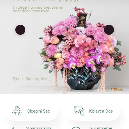
Çiçeğini Seç
Kolayca Öde
Siparişin Yola
Gülümseme