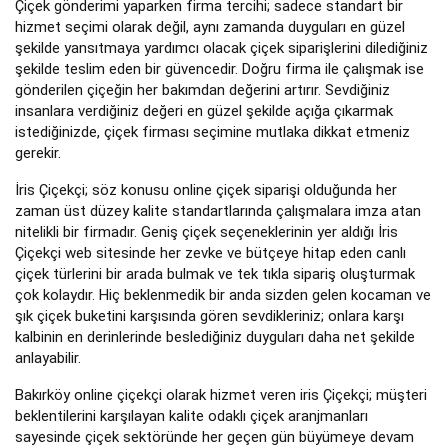
Çiçek gönderimi yaparken firma tercihi; sadece standart bir
hizmet seçimi olarak değil, aynı zamanda duyguları en güzel
şekilde yansıtmaya yardımcı olacak çiçek siparişlerini dilediğiniz
şekilde teslim eden bir güvencedir. Doğru firma ile çalışmak ise
gönderilen çiçeğin her bakımdan değerini artırır. Sevdiğiniz
insanlara verdiğiniz değeri en güzel şekilde açığa çıkarmak
istediğinizde, çiçek firması seçimine mutlaka dikkat etmeniz
gerekir.
İris Çiçekçi; söz konusu online çiçek siparişi olduğunda her
zaman üst düzey kalite standartlarında çalışmalara imza atan
nitelikli bir firmadır. Geniş çiçek seçeneklerinin yer aldığı İris
Çiçekçi web sitesinde her zevke ve bütçeye hitap eden canlı
çiçek türlerini bir arada bulmak ve tek tıkla sipariş oluşturmak
çok kolaydır. Hiç beklenmedik bir anda sizden gelen kocaman ve
şık çiçek buketini karşısında gören sevdikleriniz; onlara karşı
kalbinin en derinlerinde beslediğiniz duyguları daha net şekilde
anlayabilir.
Bakırköy online çiçekçi olarak hizmet veren iris Çiçekçi; müşteri
beklentilerini karşılayan kalite odaklı çiçek aranjmanları
sayesinde çiçek sektöründe her geçen gün büyümeye devam