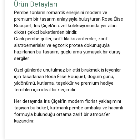
Ürün Detayları
Pembe tonların romantik enerjisini modern ve
premium bir tasarım anlayışıyla buluşturan Rosa Élise
Bouquet, Iris Çiçek’in özel koleksiyonunda yer alan
dikkat çekici buketlerden biridir.
Canlı pembe güller, soft lila krizantemler, zarif
alstroemerialar ve egzotik protea dokunuşuyla
hazırlanan bu tasarım; güçlü ama yumuşak bir duruş
sergiler.
Özel günlerde unutulmaz bir etki bırakmak isteyenler
için tasarlanan Rosa Élise Bouquet; doğum günü,
yıldönümü, kutlama, teşekkür ve premium hediye
tercihleri için ideal bir seçimdir.
Her detayında Iris Çiçek’in modern florist yaklaşımını
taşıyan bu buket, katmanlı pembe ambalajı ve hacimli
formuyla bulunduğu ortama zarif bir atmosfer
kazandırır.