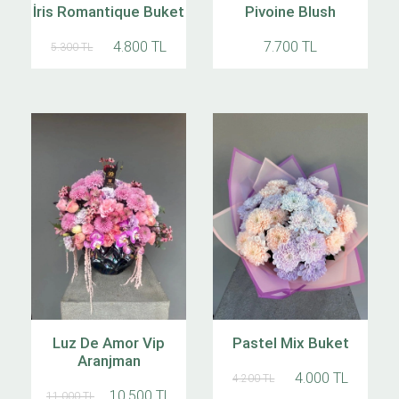
İris Romantique Buket
Pivoine Blush
4.800 TL
7.700 TL
5.300 TL
Luz De Amor Vip
Pastel Mix Buket
Aranjman
4.000 TL
4.200 TL
10.500 TL
11.000 TL