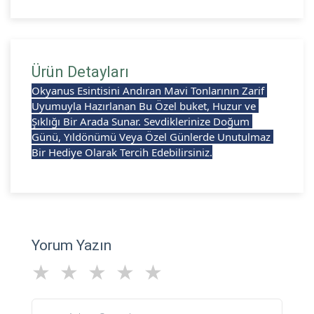
Ürün Detayları
Okyanus Esintisini Andıran Mavi Tonlarının Zarif 
Uyumuyla Hazırlanan Bu Özel buket, Huzur ve 
Şıklığı Bir Arada Sunar. Sevdiklerinize Doğum 
Günü, Yıldönümü Veya Özel Günlerde Unutulmaz 
Bir Hediye Olarak Tercih Edebilirsiniz.
Yorum Yazın