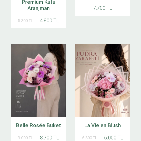
Premium Kutu
Aranjman
7.700 TL
4.800 TL
5.300 TL
Belle Rosée Buket
La Vie en Blush
8.700 TL
6.000 TL
9.000 TL
6.300 TL