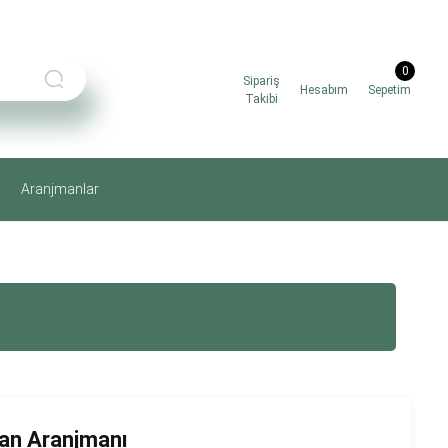
0
Sipariş
Hesabım
Sepetim
Takibi
Aranjmanlar
an Aranjmanı