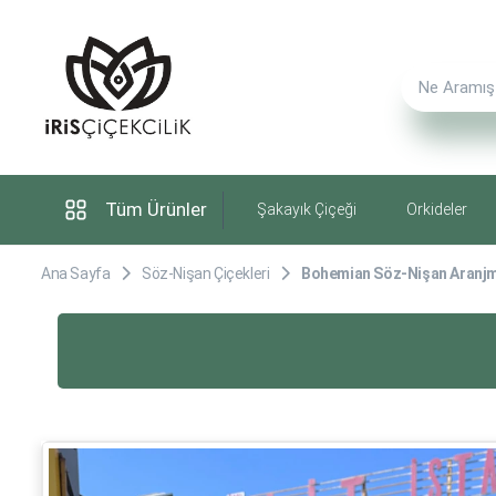
Tüm Ürünler
Şakayık Çiçeği
Orkideler
Ana Sayfa
Söz-Nişan Çiçekleri
Bohemian Söz-Nişan Aranj