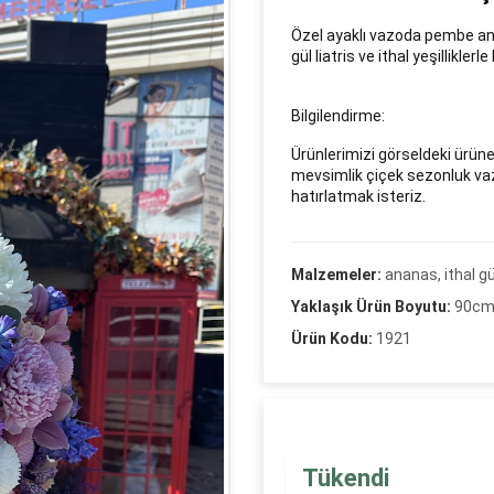
Özel ayaklı vazoda pembe a
gül liatris ve ithal yeşilliklerl
Bilgilendirme:
Ürünlerimizi görseldeki ürüne
mevsimlik çiçek sezonluk vazo
hatırlatmak isteriz.
Malzemeler:
ananas, ithal gü
Yaklaşık Ürün Boyutu:
90c
Ürün Kodu:
1921
Tükendi