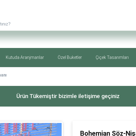
Kutuda Aranjmanlar
Özel Buketler
Çiçek Tasarımları
manı
Ürün Tükemiştir bizimle iletişime geçiniz
Bohemian Söz-Niş