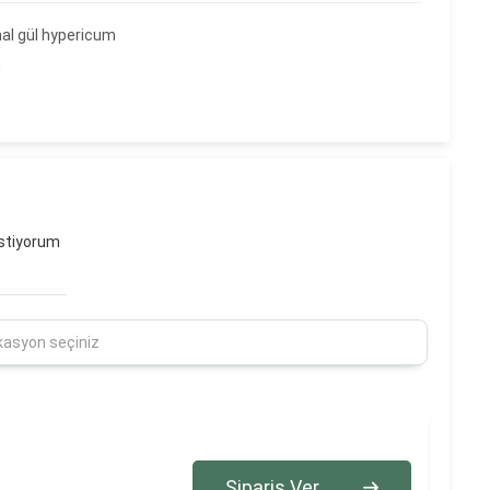
hal gül hypericum
m
stiyorum
Sipariş Ver