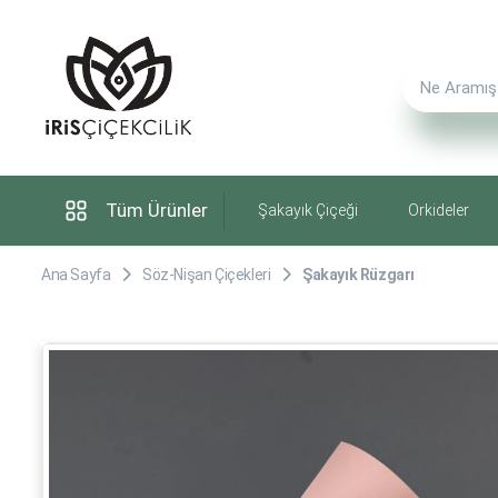
Tüm Ürünler
Şakayık Çiçeği
Orkideler
Ana Sayfa
Söz-Nişan Çiçekleri
Şakayık Rüzgarı