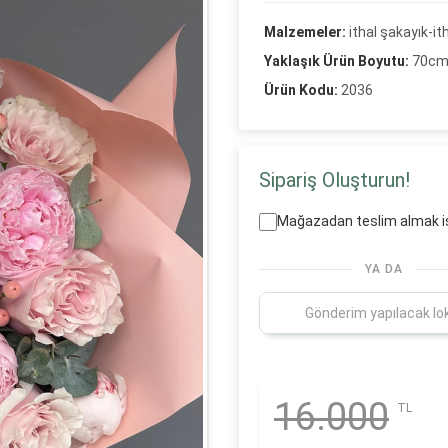
Malzemeler:
ithal şakayık-it
Yaklaşık Ürün Boyutu:
70c
Ürün Kodu:
2036
Sipariş Oluşturun!
Mağazadan teslim almak i
YA DA
16.000
TL