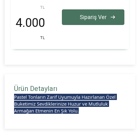
TL
Sipariş Ver
4.000
TL
Ürün Detayları
Pastel Tonların Zarif Uyumuyla Hazırlanan Özel 
Buketimiz Sevdiklerinize Huzur ve Mutluluk 
Armağan Etmenin En Şık Yolu.