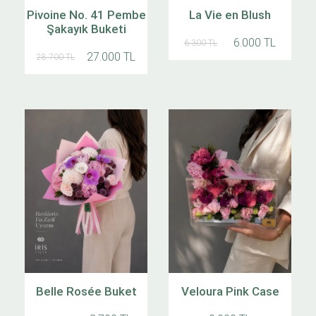
Pivoine No. 41 Pembe
La Vie en Blush
Şakayık Buketi
6.000 TL
6.300 TL
27.000 TL
28.700 TL
Belle Rosée Buket
Veloura Pink Case