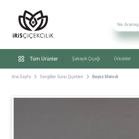
Tüm Ürünler
Şakayık Çiçeği
Orkideler
Ana Sayfa
Sevgililer Günü Çiçekleri
Beyaz Melodi