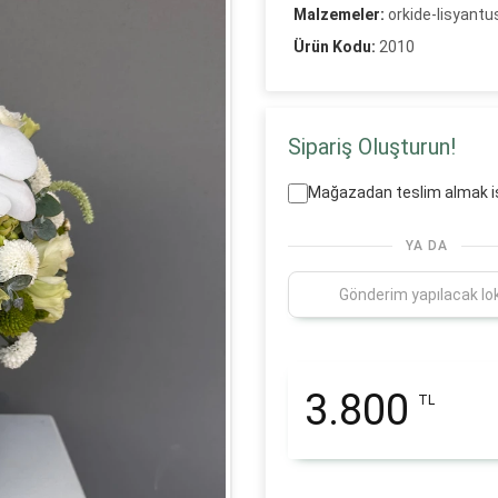
Malzemeler:
orkide-lisyant
Ürün Kodu:
2010
Sipariş Oluşturun!
Mağazadan teslim almak i
YA DA
3.800
TL