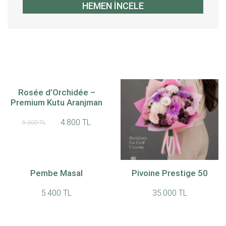
HEMEN İNCELE
Rosée d’Orchidée –
Premium Kutu Aranjman
4.800 TL
5.300 TL
Pembe Masal
Pivoine Prestige 50
Belle Rosée Buket
5.400 TL
35.000 TL
8.700 TL
9.000 TL