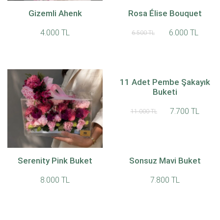
Pivoine Blush 21,
Gizemli Ahenk
Rosa Élise Bouquet
4.000 TL
14.000 TL
6.000 TL
14.700 TL
6.500 TL
11 Adet Pembe Şakayık
Buketi
7.700 TL
11.000 TL
Serenity Pink Buket
Veloura Pink Case
Sonsuz Mavi Buket
9.000 TL
8.000 TL
7.800 TL