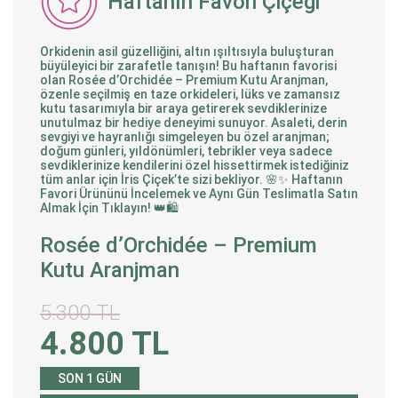
Haftanın Favori Çiçeği
Orkidenin asil güzelliğini, altın ışıltısıyla buluşturan
büyüleyici bir zarafetle tanışın! Bu haftanın favorisi
olan Rosée d’Orchidée – Premium Kutu Aranjman,
özenle seçilmiş en taze orkideleri, lüks ve zamansız
kutu tasarımıyla bir araya getirerek sevdiklerinize
unutulmaz bir hediye deneyimi sunuyor. Asaleti, derin
sevgiyi ve hayranlığı simgeleyen bu özel aranjman;
doğum günleri, yıldönümleri, tebrikler veya sadece
sevdiklerinize kendilerini özel hissettirmek istediğiniz
tüm anlar için İris Çiçek’te sizi bekliyor. 🌸✨ Haftanın
Favori Ürününü İncelemek ve Aynı Gün Teslimatla Satın
Almak İçin Tıklayın! 👑🛍️
Rosée d’Orchidée – Premium
Kutu Aranjman
5.300 TL
4.800 TL
SON 1 GÜN