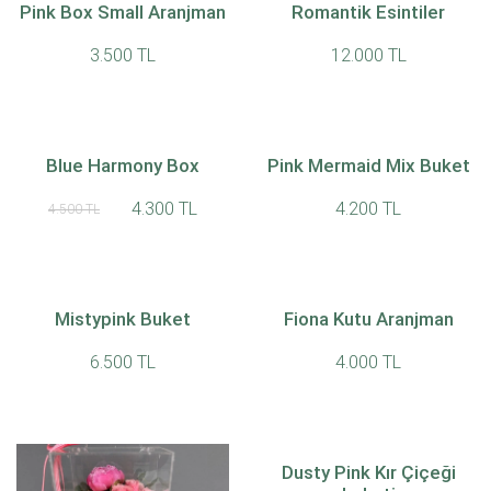
Pink Box Small Aranjman
Romantik Esintiler
3.500 TL
12.000 TL
Blue Harmony Box
Pink Mermaid Mix Buket
4.300 TL
4.200 TL
4.500 TL
Mistypink Buket
Fiona Kutu Aranjman
6.500 TL
4.000 TL
Dusty Pink Kır Çiçeği