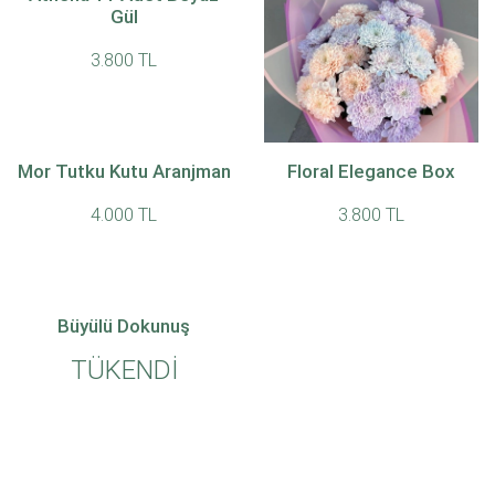
Gül
3.800 TL
Mor Tutku Kutu Aranjman
Floral Elegance Box
Pastel Mix Buket
4.000 TL
3.800 TL
4.000 TL
4.200 TL
Büyülü Dokunuş
TÜKENDİ