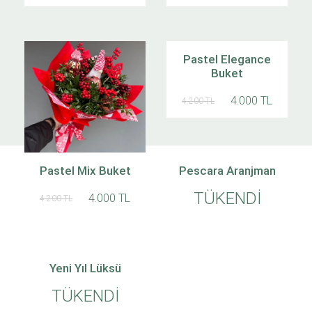
Pastel Elegance
Buket
4.000 TL
4.200 TL
Mutlu Yıllar Buketi
Pastel Mix Buket
Pescara Aranjman
TÜKENDİ
TÜKENDİ
4.000 TL
4.200 TL
Yeni Yıl Lüksü
TÜKENDİ