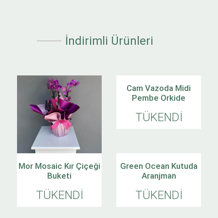
İndirimli Ürünleri
Cam Vazoda Midi
Pembe Orkide
TÜKENDİ
Midi Orkide Seramikte
Mor Mosaic Kır Çiçeği
Green Ocean Kutuda
Buketi
Aranjman
TÜKENDİ
TÜKENDİ
TÜKENDİ