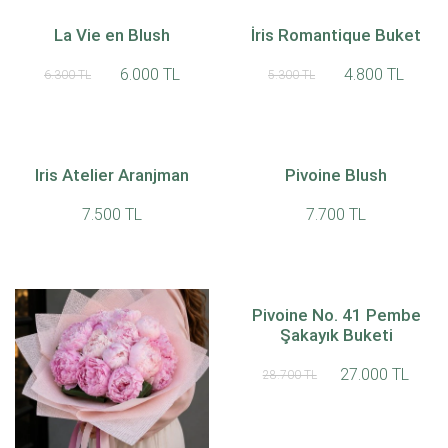
La Vie en Blush
İris Romantique Buket
6.000 TL
4.800 TL
6.300 TL
5.300 TL
Iris Atelier Aranjman
Pivoine Blush
7.500 TL
7.700 TL
Pivoine No. 41 Pembe
Şakayık Buketi
27.000 TL
28.700 TL