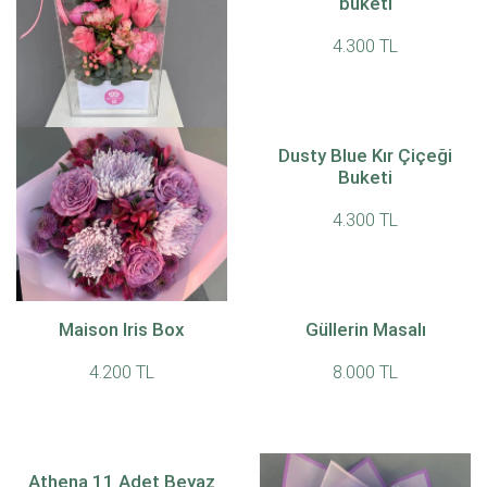
buketi
4.300 TL
Sonsuz Sevda
Dusty Blue Kır Çiçeği
Buketi
8.000 TL
4.300 TL
Zarif Bahar Demeti
Maison Iris Box
Güllerin Masalı
4.200 TL
4.200 TL
8.000 TL
Athena 11 Adet Beyaz