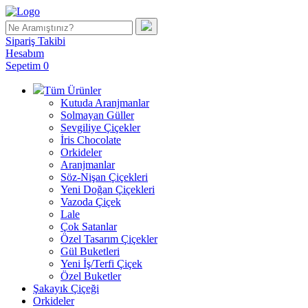
Sipariş Takibi
Hesabım
Sepetim
0
Tüm Ürünler
Kutuda Aranjmanlar
Solmayan Güller
Sevgiliye Çiçekler
İris Chocolate
Orkideler
Aranjmanlar
Söz-Nişan Çiçekleri
Yeni Doğan Çiçekleri
Vazoda Çiçek
Lale
Çok Satanlar
Özel Tasarım Çiçekler
Gül Buketleri
Yeni İş/Terfi Çiçek
Özel Buketler
Şakayık Çiçeği
Orkideler