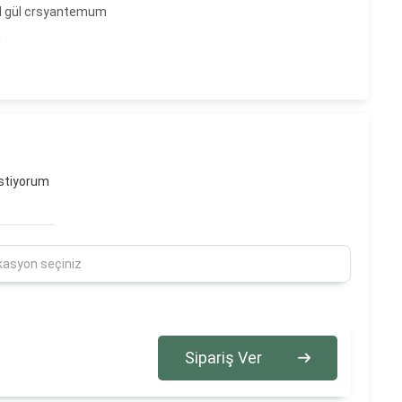
hal gül crsyantemum
m
stiyorum
Sipariş Ver