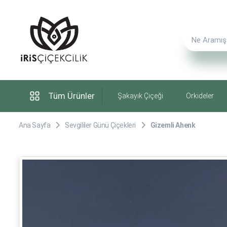
Tüm Ürünler
Şakayık Çiçeği
Orkideler
Ana Sayfa
Sevgililer Günü Çiçekleri
Gizemli Ahenk