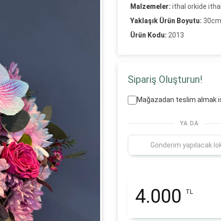
Malzemeler:
ithal orkide it
Yaklaşık Ürün Boyutu:
30c
Ürün Kodu:
2013
Sipariş Oluşturun!
Mağazadan teslim almak i
YA DA
4.000
TL