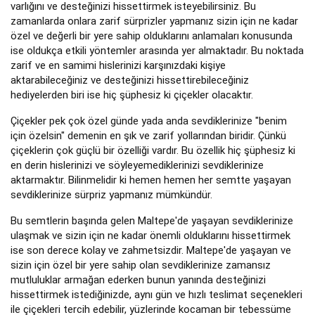
varlığını ve desteğinizi hissettirmek isteyebilirsiniz. Bu
zamanlarda onlara zarif sürprizler yapmanız sizin için ne kadar
özel ve değerli bir yere sahip olduklarını anlamaları konusunda
ise oldukça etkili yöntemler arasında yer almaktadır. Bu noktada
zarif ve en samimi hislerinizi karşınızdaki kişiye
aktarabileceğiniz ve desteğinizi hissettirebileceğiniz
hediyelerden biri ise hiç şüphesiz ki çiçekler olacaktır.
Çiçekler pek çok özel günde yada anda sevdiklerinize "benim
için özelsin" demenin en şık ve zarif yollarından biridir. Çünkü
çiçeklerin çok güçlü bir özelliği vardır. Bu özellik hiç şüphesiz ki
en derin hislerinizi ve söyleyemediklerinizi sevdiklerinize
aktarmaktır. Bilinmelidir ki hemen hemen her semtte yaşayan
sevdiklerinize sürpriz yapmanız mümkündür.
Bu semtlerin başında gelen Maltepe'de yaşayan sevdiklerinize
ulaşmak ve sizin için ne kadar önemli olduklarını hissettirmek
ise son derece kolay ve zahmetsizdir. Maltepe'de yaşayan ve
sizin için özel bir yere sahip olan sevdiklerinize zamansız
mutluluklar armağan ederken bunun yanında desteğinizi
hissettirmek istediğinizde, aynı gün ve hızlı teslimat seçenekleri
ile çiçekleri tercih edebilir, yüzlerinde kocaman bir tebessüme