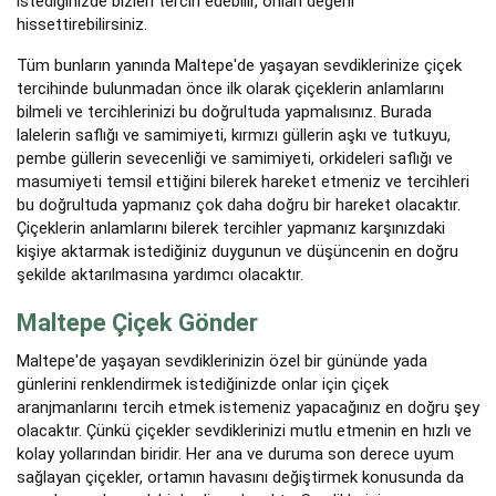
istediğinizde bizleri tercih edebilir, onları değerli
hissettirebilirsiniz.
Tüm bunların yanında Maltepe'de yaşayan sevdiklerinize çiçek
tercihinde bulunmadan önce ilk olarak çiçeklerin anlamlarını
bilmeli ve tercihlerinizi bu doğrultuda yapmalısınız. Burada
lalelerin saflığı ve samimiyeti, kırmızı güllerin aşkı ve tutkuyu,
pembe güllerin sevecenliği ve samimiyeti, orkideleri saflığı ve
masumiyeti temsil ettiğini bilerek hareket etmeniz ve tercihleri
bu doğrultuda yapmanız çok daha doğru bir hareket olacaktır.
Çiçeklerin anlamlarını bilerek tercihler yapmanız karşınızdaki
kişiye aktarmak istediğiniz duygunun ve düşüncenin en doğru
şekilde aktarılmasına yardımcı olacaktır.
Maltepe Çiçek Gönder
Maltepe'de yaşayan sevdiklerinizin özel bir gününde yada
günlerini renklendirmek istediğinizde onlar için çiçek
aranjmanlarını tercih etmek istemeniz yapacağınız en doğru şey
olacaktır. Çünkü çiçekler sevdiklerinizi mutlu etmenin en hızlı ve
kolay yollarından biridir. Her ana ve duruma son derece uyum
sağlayan çiçekler, ortamın havasını değiştirmek konusunda da