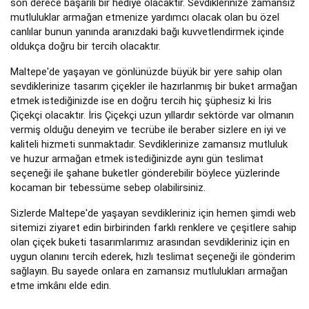
son derece başarılı bir hediye olacaktır. Sevdiklerinize zamansız
mutluluklar armağan etmenize yardımcı olacak olan bu özel
canlılar bunun yanında aranızdaki bağı kuvvetlendirmek içinde
oldukça doğru bir tercih olacaktır.
Maltepe'de yaşayan ve gönlünüzde büyük bir yere sahip olan
sevdiklerinize tasarım çiçekler ile hazırlanmış bir buket armağan
etmek istediğinizde ise en doğru tercih hiç şüphesiz ki İris
Çiçekçi olacaktır. İris Çiçekçi uzun yıllardır sektörde var olmanın
vermiş olduğu deneyim ve tecrübe ile beraber sizlere en iyi ve
kaliteli hizmeti sunmaktadır. Sevdiklerinize zamansız mutluluk
ve huzur armağan etmek istediğinizde aynı gün teslimat
seçeneği ile şahane buketler gönderebilir böylece yüzlerinde
kocaman bir tebessüme sebep olabilirsiniz.
Sizlerde Maltepe'de yaşayan sevdikleriniz için hemen şimdi web
sitemizi ziyaret edin birbirinden farklı renklere ve çeşitlere sahip
olan çiçek buketi tasarımlarımız arasından sevdikleriniz için en
uygun olanını tercih ederek, hızlı teslimat seçeneği ile gönderim
sağlayın. Bu sayede onlara en zamansız mutlulukları armağan
etme imkânı elde edin.