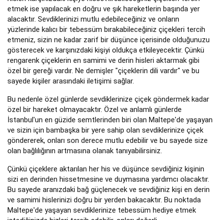
etmek ise yapılacak en doğru ve şık hareketlerin başında yer
alacaktır. Sevdiklerinizi mutlu edebileceğiniz ve onların
yüzlerinde kalıcı bir tebessüm bırakabileceğiniz çiçekleri tercih
etmeniz, sizin ne kadar zarif bir düşünce içerisinde olduğunuzu
gösterecek ve karşınızdaki kişiyi oldukça etkileyecektir. Çünkü
rengarenk çiçeklerin en samimi ve derin hisleri aktarmak gibi
özel bir gereği vardır. Ne demişler "çiçeklerin dili vardır" ve bu
sayede kişiler arasındaki iletişimi sağlar.
Bu nedenle özel günlerde sevdiklerinize çiçek göndermek kadar
özel bir hareket olmayacaktır. Özel ve anlamlı günlerde
İstanbul'un en güzide semtlerinden biri olan Maltepe'de yaşayan
ve sizin için bambaşka bir yere sahip olan sevdiklerinize çiçek
göndererek, onları son derece mutlu edebilir ve bu sayede size
olan bağlılığının artmasına olanak tanıyabilirsiniz.
Çünkü çiçeklere aktarılan her his ve düşünce sevdiğiniz kişinin
sizi en derinden hissetmesine ve duymasına yardımcı olacaktır.
Bu sayede aranızdaki bağ güçlenecek ve sevdiğiniz kişi en derin
ve samimi hislerinizi doğru bir yerden bakacaktır. Bu noktada
Maltepe'de yaşayan sevdiklerinize tebessüm hediye etmek