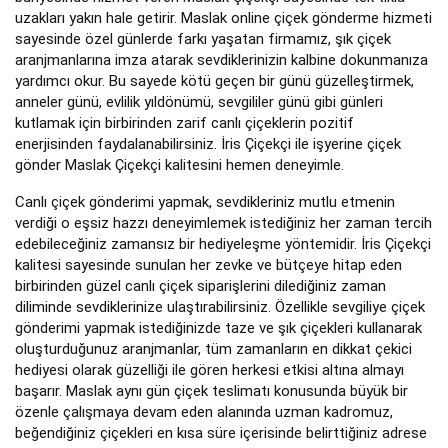
uzakları yakın hale getirir. Maslak online çiçek gönderme hizmeti
sayesinde özel günlerde farkı yaşatan firmamız, şık çiçek
aranjmanlarına imza atarak sevdiklerinizin kalbine dokunmanıza
yardımcı okur. Bu sayede kötü geçen bir günü güzelleştirmek,
anneler günü, evlilik yıldönümü, sevgililer günü gibi günleri
kutlamak için birbirinden zarif canlı çiçeklerin pozitif
enerjisinden faydalanabilirsiniz. İris Çiçekçi ile işyerine çiçek
gönder Maslak Çiçekçi kalitesini hemen deneyimle.
Canlı çiçek gönderimi yapmak, sevdikleriniz mutlu etmenin
verdiği o eşsiz hazzı deneyimlemek istediğiniz her zaman tercih
edebileceğiniz zamansız bir hediyeleşme yöntemidir. İris Çiçekçi
kalitesi sayesinde sunulan her zevke ve bütçeye hitap eden
birbirinden güzel canlı çiçek siparişlerini dilediğiniz zaman
diliminde sevdiklerinize ulaştırabilirsiniz. Özellikle sevgiliye çiçek
gönderimi yapmak istediğinizde taze ve şık çiçekleri kullanarak
oluşturduğunuz aranjmanlar, tüm zamanların en dikkat çekici
hediyesi olarak güzelliği ile gören herkesi etkisi altına almayı
başarır. Maslak aynı gün çiçek teslimatı konusunda büyük bir
özenle çalışmaya devam eden alanında uzman kadromuz,
beğendiğiniz çiçekleri en kısa süre içerisinde belirttiğiniz adrese