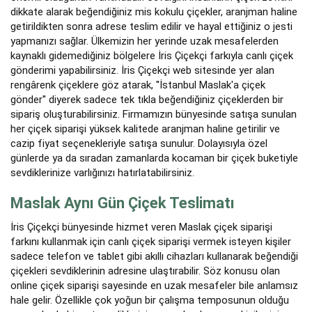
dikkate alarak beğendiğiniz mis kokulu çiçekler, aranjman haline
getirildikten sonra adrese teslim edilir ve hayal ettiğiniz o jesti
yapmanızı sağlar. Ülkemizin her yerinde uzak mesafelerden
kaynaklı gidemediğiniz bölgelere İris Çiçekçi farkıyla canlı çiçek
gönderimi yapabilirsiniz. İris Çiçekçi web sitesinde yer alan
rengârenk çiçeklere göz atarak, ''İstanbul Maslak'a çiçek
gönder'' diyerek sadece tek tıkla beğendiğiniz çiçeklerden bir
sipariş oluşturabilirsiniz. Firmamızın bünyesinde satışa sunulan
her çiçek siparişi yüksek kalitede aranjman haline getirilir ve
cazip fiyat seçenekleriyle satışa sunulur. Dolayısıyla özel
günlerde ya da sıradan zamanlarda kocaman bir çiçek buketiyle
sevdiklerinize varlığınızı hatırlatabilirsiniz.
Maslak Aynı Gün Çiçek Teslimatı
İris Çiçekçi bünyesinde hizmet veren Maslak çiçek siparişi
farkını kullanmak için canlı çiçek siparişi vermek isteyen kişiler
sadece telefon ve tablet gibi akıllı cihazları kullanarak beğendiği
çiçekleri sevdiklerinin adresine ulaştırabilir. Söz konusu olan
online çiçek siparişi sayesinde en uzak mesafeler bile anlamsız
hale gelir. Özellikle çok yoğun bir çalışma temposunun olduğu