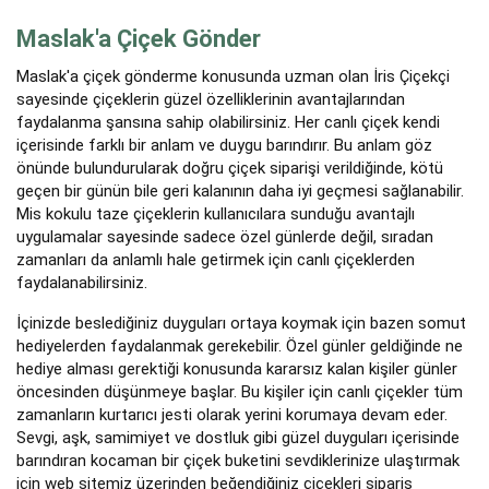
Maslak'a Çiçek Gönder
Maslak'a çiçek gönderme konusunda uzman olan İris Çiçekçi
sayesinde çiçeklerin güzel özelliklerinin avantajlarından
faydalanma şansına sahip olabilirsiniz. Her canlı çiçek kendi
içerisinde farklı bir anlam ve duygu barındırır. Bu anlam göz
önünde bulundurularak doğru çiçek siparişi verildiğinde, kötü
geçen bir günün bile geri kalanının daha iyi geçmesi sağlanabilir.
Mis kokulu taze çiçeklerin kullanıcılara sunduğu avantajlı
uygulamalar sayesinde sadece özel günlerde değil, sıradan
zamanları da anlamlı hale getirmek için canlı çiçeklerden
faydalanabilirsiniz.
İçinizde beslediğiniz duyguları ortaya koymak için bazen somut
hediyelerden faydalanmak gerekebilir. Özel günler geldiğinde ne
hediye alması gerektiği konusunda kararsız kalan kişiler günler
öncesinden düşünmeye başlar. Bu kişiler için canlı çiçekler tüm
zamanların kurtarıcı jesti olarak yerini korumaya devam eder.
Sevgi, aşk, samimiyet ve dostluk gibi güzel duyguları içerisinde
barındıran kocaman bir çiçek buketini sevdiklerinize ulaştırmak
için web sitemiz üzerinden beğendiğiniz çiçekleri sipariş