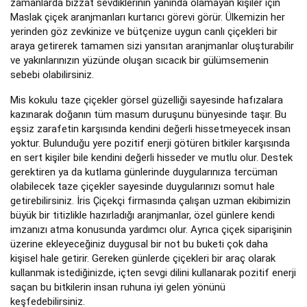
zamanlarda bizzat sevdiklerinin yanında olamayan kişiler için
Maslak çiçek aranjmanları kurtarıcı görevi görür. Ülkemizin her
yerinden göz zevkinize ve bütçenize uygun canlı çiçekleri bir
araya getirerek tamamen sizi yansıtan aranjmanlar oluşturabilir
ve yakınlarınızın yüzünde oluşan sıcacık bir gülümsemenin
sebebi olabilirsiniz.
Mis kokulu taze çiçekler görsel güzelliği sayesinde hafızalara
kazınarak doğanın tüm masum duruşunu bünyesinde taşır. Bu
eşsiz zarafetin karşısında kendini değerli hissetmeyecek insan
yoktur. Bulunduğu yere pozitif enerji götüren bitkiler karşısında
en sert kişiler bile kendini değerli hisseder ve mutlu olur. Destek
gerektiren ya da kutlama günlerinde duygularınıza tercüman
olabilecek taze çiçekler sayesinde duygularınızı somut hale
getirebilirsiniz. İris Çiçekçi firmasında çalışan uzman ekibimizin
büyük bir titizlikle hazırladığı aranjmanlar, özel günlere kendi
imzanızı atma konusunda yardımcı olur. Ayrıca çiçek siparişinin
üzerine ekleyeceğiniz duygusal bir not bu buketi çok daha
kişisel hale getirir. Gereken günlerde çiçekleri bir araç olarak
kullanmak istediğinizde, içten sevgi dilini kullanarak pozitif enerji
saçan bu bitkilerin insan ruhuna iyi gelen yönünü
keşfedebilirsiniz.