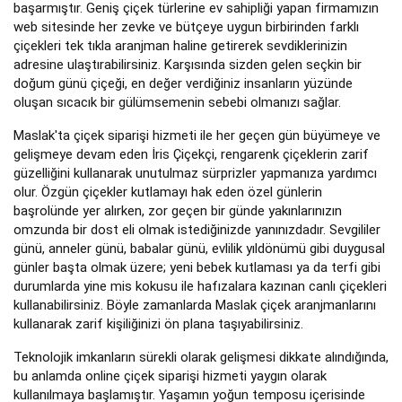
başarmıştır. Geniş çiçek türlerine ev sahipliği yapan firmamızın
web sitesinde her zevke ve bütçeye uygun birbirinden farklı
çiçekleri tek tıkla aranjman haline getirerek sevdiklerinizin
adresine ulaştırabilirsiniz. Karşısında sizden gelen seçkin bir
doğum günü çiçeği, en değer verdiğiniz insanların yüzünde
oluşan sıcacık bir gülümsemenin sebebi olmanızı sağlar.
Maslak'ta çiçek siparişi hizmeti ile her geçen gün büyümeye ve
gelişmeye devam eden İris Çiçekçi, rengarenk çiçeklerin zarif
güzelliğini kullanarak unutulmaz sürprizler yapmanıza yardımcı
olur. Özgün çiçekler kutlamayı hak eden özel günlerin
başrolünde yer alırken, zor geçen bir günde yakınlarınızın
omzunda bir dost eli olmak istediğinizde yanınızdadır. Sevgililer
günü, anneler günü, babalar günü, evlilik yıldönümü gibi duygusal
günler başta olmak üzere; yeni bebek kutlaması ya da terfi gibi
durumlarda yine mis kokusu ile hafızalara kazınan canlı çiçekleri
kullanabilirsiniz. Böyle zamanlarda Maslak çiçek aranjmanlarını
kullanarak zarif kişiliğinizi ön plana taşıyabilirsiniz.
Teknolojik imkanların sürekli olarak gelişmesi dikkate alındığında,
bu anlamda online çiçek siparişi hizmeti yaygın olarak
kullanılmaya başlamıştır. Yaşamın yoğun temposu içerisinde