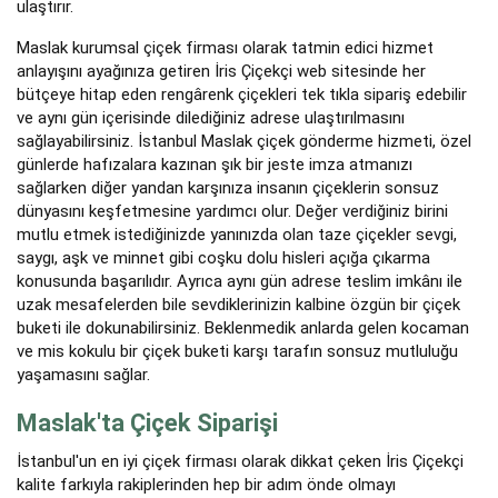
ulaştırır.
Maslak kurumsal çiçek firması olarak tatmin edici hizmet
anlayışını ayağınıza getiren İris Çiçekçi web sitesinde her
bütçeye hitap eden rengârenk çiçekleri tek tıkla sipariş edebilir
ve aynı gün içerisinde dilediğiniz adrese ulaştırılmasını
sağlayabilirsiniz. İstanbul Maslak çiçek gönderme hizmeti, özel
günlerde hafızalara kazınan şık bir jeste imza atmanızı
sağlarken diğer yandan karşınıza insanın çiçeklerin sonsuz
dünyasını keşfetmesine yardımcı olur. Değer verdiğiniz birini
mutlu etmek istediğinizde yanınızda olan taze çiçekler sevgi,
saygı, aşk ve minnet gibi coşku dolu hisleri açığa çıkarma
konusunda başarılıdır. Ayrıca aynı gün adrese teslim imkânı ile
uzak mesafelerden bile sevdiklerinizin kalbine özgün bir çiçek
buketi ile dokunabilirsiniz. Beklenmedik anlarda gelen kocaman
ve mis kokulu bir çiçek buketi karşı tarafın sonsuz mutluluğu
yaşamasını sağlar.
Maslak'ta Çiçek Siparişi
İstanbul'un en iyi çiçek firması olarak dikkat çeken İris Çiçekçi
kalite farkıyla rakiplerinden hep bir adım önde olmayı