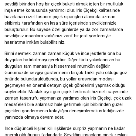
sevdiği birinden hoş bir çiçek buketi almak içten bir mutluluk
inşa etme konusunda yardımcı olur. İris Çiçekçi kalitesinde
hazırlanan özel tasarım çiçek siparişleri alanında uzman
ekibimiz tarafından en kısa süre içerisinde sevdiklerinizle
buluşturulur. Bu sayede özel günlerde ya da zor zamanlarda
sevdiğiniz insanlara varlığınızı zarif bir jest yöntemiyle
hatırlatma imkânı bulabilirsiniz.
Birini sevmek, zaman zaman küçük ve ince jestlerle ona bu
duyguları hatırlatmayı gerektirir. Diğer türlü yakınlarınızın bu
duyguları tam manasıyla hissetmesi mümkün değildir.
Günümüzde sevgiyi göstermenin birçok farklı yolu olduğu göz
önünde bulundurulduğunda, bu yollar arasından modası
geçmeyen en önemli detayın çiçek gönderimi yapmak olduğu
söylenebilir. Maslak aynı gün çiçek teslimatı hizmeti sayesinde
zaman tasarrufu yapmanıza yardımcı olan İris Çiçekçi, çok uzak
mesafeleri bile anlamsız hale getirmek için birbirinden güzel
çiçekleri göndermenin kolaylığını deneyimlemek istediğinizde
yanınızda olmaya devam eder.
İnce düşünceli kişiler ikili ilişkilerde sürpriz yapmanın ne kadar
önemli olduğunun farkındadır. Sevdiğini insanların çiçek zevkini