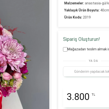
Malzemeler:
anastasia-gül 
Yaklaşık Ürün Boyutu:
40c
Ürün Kodu:
2019
Sipariş Oluşturun!
Mağazadan teslim almak i
YA DA
3.800
TL