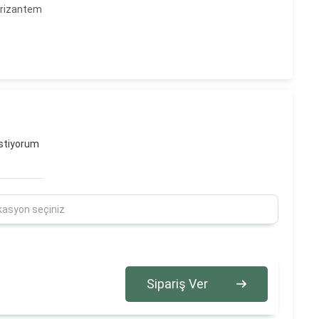
krizantem
m
stiyorum
Sipariş Ver