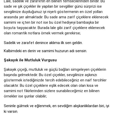
Lale, sadelik ve zarafetin en bilinen temsilcilerinden biridir. Bu
sade ve şık çiçekler ile yapılan bir sevgililer günü sürprizi ise
sevgilinize duyduğunuz iyi niyeti göstermenin en özel yolları
arasında yer almaktadır. Bu sade ama zarif çiçeklere eklenecek
samimi ve içten bir not ise bu özel hediyeyi bambaşka bir
boyuta taşıyacaktır. Burada lale gibi zarif çiçeklere eklenecek
olan romantik notlara örnek vermek gerekirse;
Sadelik ve zarafet denince aklıma ilk sen geldin.
Kalbimdeki en derin ve samimi huzurun adı sensin.
Şakayık ile Mutluluk Vurgusu
Şakayık çiçeği, mutluluk ve güçlü bağları simgeleyen çiçeklerin
başında gelmektedir. Bu özel çiçekler, sevgilinize aşkınızı
göstermek istediğinizde tercih edebileceğiniz en naif tercihler
olacaktır. Bu özel çiçeklere eşlik edecek olan olan kısa ve
samimi not fikirlerinden sizlere sunabileceğimiz en bilinen
örnekler ise şunlar olabilir;
Seninle gülmek ve eğlenmek, en sevdiğim alışkanlıklardan biri, iyi
ki varsın.