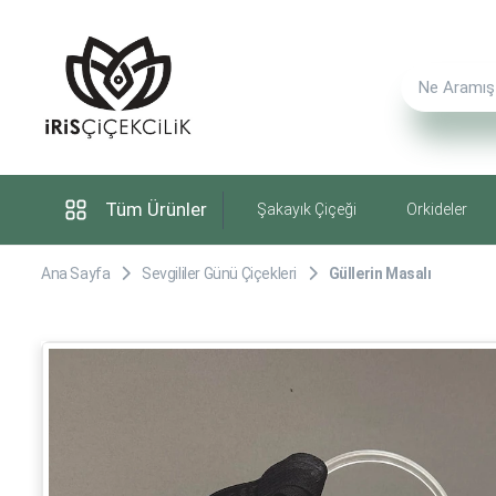
Tüm Ürünler
Şakayık Çiçeği
Orkideler
Ana Sayfa
Sevgililer Günü Çiçekleri
Güllerin Masalı