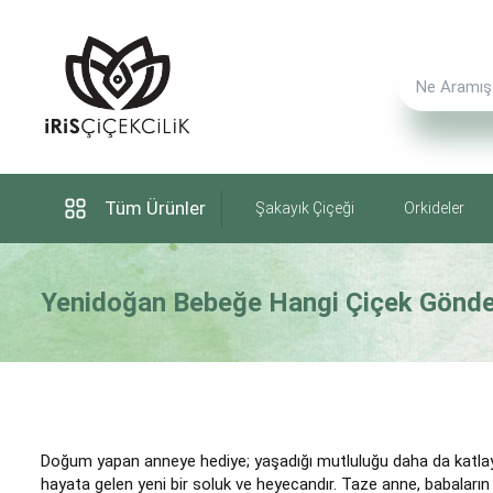
Tüm Ürünler
Şakayık Çiçeği
Orkideler
Yenidoğan Bebeğe Hangi Çiçek Gönder
Doğum yapan anneye hediye; yaşadığı mutluluğu daha da katlayac
hayata gelen yeni bir soluk ve heyecandır. Taze anne, babaların