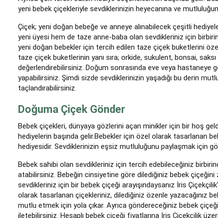
yeni bebek çiçekleriyle sevdiklerinizin heyecanına ve mutluluğuna
Çiçek; yeni doğan bebeğe ve anneye alınabilecek çeşitli hediyele
yeni üyesi hem de taze anne-baba olan sevdikleriniz için birbirinde
yeni doğan bebekler için tercih edilen taze çiçek buketlerini özel
taze çiçek buketlerinin yanı sıra; orkide, sukulent, bonsai, saksı
değerlendirebilirsiniz. Doğum sonrasında eve veya hastaneye gön
yapabilirsiniz. Şimdi sizde sevdiklerinizin yaşadığı bu derin mutlul
taçlandırabilirsiniz.
Doğuma Çiçek Gönder
Bebek çiçekleri, dünyaya gözlerini açan minikler için bir hoş ge
hediyelerin başında gelir.Bebekler için özel olarak tasarlanan beb
hediyesidir. Sevdiklerinizin eşsiz mutluluğunu paylaşmak için gö
Bebek sahibi olan sevdikleriniz için tercih edebileceğiniz birbiri
atabilirsiniz. Bebeğin cinsiyetine göre dilediğiniz bebek çiçeğini 
sevdikleriniz için bir bebek çiçeği arayışındaysanız İris Çiçekçili
olarak tasarlanan çiçekleriniz, dilediğiniz özenle yazacağınız bebek
mutlu etmek için yola çıkar. Ayrıca göndereceğiniz bebek çiçeği
iletebilirsiniz. Hesaplı bebek çiçeği fiyatlarına İris Çiçekçilik üz