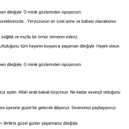
rmen dileğiyle. O minik gözlerinden öpüyorum.
üreklerinizde… Yeryüzünün en özel anne ve babası olacaksınız.
r, sağlıklı ve mutlu bir ömür temenni ederiz.
tluluğunu tüm hayatın boyunca yaşaman dileğiyle. Hayırlı olsun.
rmen dileğiyle. O minik gözlerinden öpüyorum.
z aydın. Allah analı babalı büyütsün. Ne kadar sevinçli olduğunu
ni üyesine güzel bir gelecek diliyoruz. Sevincinizi paylaşıyoruz.
. Birlikte güzel günler yaşamanız dileğiyle.