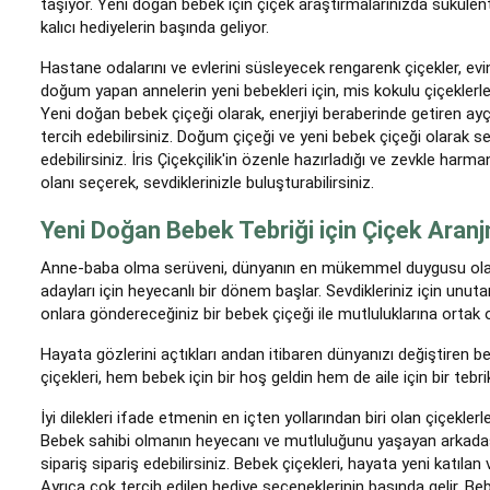
taşıyor. Yeni doğan bebek için çiçek araştırmalarınızda sukule
kalıcı hediyelerin başında geliyor.
Hastane odalarını ve evlerini süsleyecek rengarenk çiçekler, evin
doğum yapan annelerin yeni bebekleri için, mis kokulu çiçeklerle
Yeni doğan bebek çiçeği olarak, enerjiyi beraberinde getiren ay
tercih edebilirsiniz. Doğum çiçeği ve yeni bebek çiçeği olarak se
edebilirsiniz. İris Çiçekçilik'in özenle hazırladığı ve zevkle har
olanı seçerek, sevdiklerinizle buluşturabilirsiniz.
Yeni Doğan Bebek Tebriği için Çiçek Aranj
Anne-baba olma serüveni, dünyanın en mükemmel duygusu olarak
adayları için heyecanlı bir dönem başlar. Sevdikleriniz için unu
onlara göndereceğiniz bir bebek çiçeği ile mutluluklarına ortak ol
Hayata gözlerini açtıkları andan itibaren dünyanızı değiştiren be
çiçekleri, hem bebek için bir hoş geldin hem de aile için bir tebrik 
İyi dilekleri ifade etmenin en içten yollarından biri olan çiçekler
Bebek sahibi olmanın heyecanı ve mutluluğunu yaşayan arkadaşla
sipariş sipariş edebilirsiniz. Bebek çiçekleri, hayata yeni katılan
Ayrıca çok tercih edilen hediye seçeneklerinin başında gelir. Be