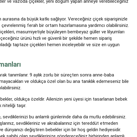
ntler ve vazoda çiçekler, yeni doğum yapan anneye verebileceğiniz
 aurasına da büyük katkı sağlıyor. Vereceğiniz çiçek siparişinizle
 çevrelenmiş ferah bir ortam hazırlamasına yardımcı olabilirsiniz.
çiçekleri, masumiyetiyle büyüleyen bembeyaz güller ve lilyumları
çeceğiniz ürünü hızlı ve güvenli bir şekilde hemen sipariş
manladığı taptaze çiçekleri hemen inceleyebilir ve size en uygun
manları
 tanımlanır. 9 aylık zorlu bir süreçten sonra anne-baba
tamayacakları ve oldukça özel olan bu ana tanıklık edemeseniz bile
abilirsiniz.
bekler, oldukça özeldir. Ailenizin yeni üyesi için tasarlanan bebek
niteliği taşır.
le, sevdiklerinizi bu anlamlı günlerinde daha da mutlu edebilirsiniz.
rınız, sevdikleriniz ve akrabalarınız için tereddüt etmeden
 ve dünyanızı değiştiren bebekler için bir hoş geldin hediyesidir.
bek sahibi olan sevdiklerinize göndereceğiniz birbirinden anlamlı