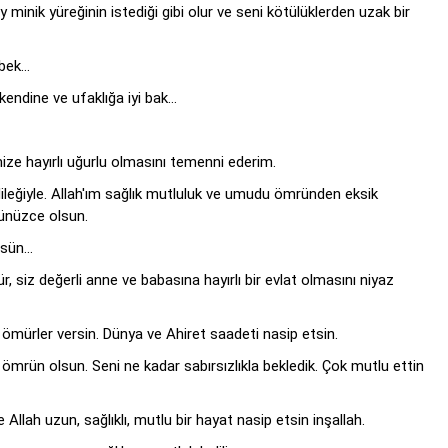
minik yüreğinin istediği gibi olur ve seni kötülüklerden uzak bir
ebek…
 kendine ve ufaklığa iyi bak…
ize hayırlı uğurlu olmasını temenni ederim.
leğiyle. Allah'ım sağlık mutluluk ve umudu ömründen eksik
lünüzce olsun.
ütsün…
 siz değerli anne ve babasına hayırlı bir evlat olmasını niyaz
n ömürler versin. Dünya ve Ahiret saadeti nasip etsin.
 ömrün olsun. Seni ne kadar sabırsızlıkla bekledik. Çok mutlu ettin
 Allah uzun, sağlıklı, mutlu bir hayat nasip etsin inşallah.