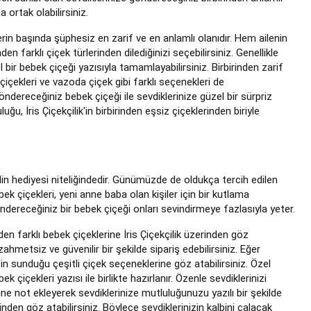
 ortak olabilirsiniz.
rin başında şüphesiz en zarif ve en anlamlı olanıdır. Hem ailenin
n farklı çiçek türlerinden dilediğinizi seçebilirsiniz. Genellikle
 bir bebek çiçeği yazısıyla tamamlayabilirsiniz. Birbirinden zarif
 çiçekleri ve vazoda çiçek gibi farklı seçenekleri de
dereceğiniz bebek çiçeği ile sevdiklerinize güzel bir sürpriz
uğu, İris Çiçekçilik'in birbirinden eşsiz çiçeklerinden biriyle
ldin hediyesi niteliğindedir. Günümüzde de oldukça tercih edilen
ek çiçekleri, yeni anne baba olan kişiler için bir kutlama
ndereceğiniz bir bebek çiçeği onları sevindirmeye fazlasıyla yeter.
nden farklı bebek çiçeklerine İris Çiçekçilik üzerinden göz
zahmetsiz ve güvenilir bir şekilde sipariş edebilirsiniz. Eğer
k'in sunduğu çeşitli çiçek seçeneklerine göz atabilirsiniz. Özel
 çiçekleri yazısı ile birlikte hazırlanır. Özenle sevdiklerinizi
ne not ekleyerek sevdiklerinize mutluluğunuzu yazılı bir şekilde
erinden göz atabilirsiniz. Böylece sevdiklerinizin kalbini çalacak