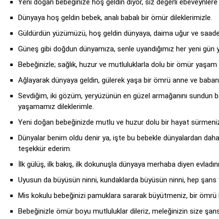
Yeni doğan bebeğinize hoş geldin diyor, siz değerli ebeveynlere 
Dünyaya hoş geldin bebek, analı babalı bir ömür dileklerimizle.
Güldürdün yüzümüzü, hoş geldin dünyaya, daima uğur ve saadet
Güneş gibi doğdun dünyamıza, senle uyandığımız her yeni gün ye
Bebeğinizle; sağlık, huzur ve mutluluklarla dolu bir ömür yaşam 
Ağlayarak dünyaya geldin, gülerek yaşa bir ömrü anne ve babanl
Sevdiğim, iki gözüm, yeryüzünün en güzel armağanını sundun ba
yaşamamız dileklerimle.
Yeni doğan bebeğinizde mutlu ve huzur dolu bir hayat sürmeniz 
Dünyalar benim oldu denir ya, işte bu bebekle dünyalardan daha
teşekkür ederim.
İlk gülüş, ilk bakış, ilk dokunuşla dünyaya merhaba diyen evladı
Uyusun da büyüsün ninni, kundaklarda büyüsün ninni, hep şans v
Mis kokulu bebeğinizi pamuklara sararak büyütmeniz, bir ömrü 
Bebeğinizle ömür boyu mutluluklar dileriz, meleğinizin size şans