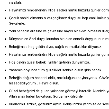
inşallah.
Hayatımızı renklendirdin. Nice sağlıklı mutlu huzurlu günler gö
Çocuk sahibi olmanın o vazgeçilmez duygusu hep canlı kalsın y
Sevgilerle…
Yeni bebeğin ailesine ve çevresine hayırlı bir evlat olmasını dile
Dünyanın en özel duygularından biri olan annelik duygusunun mu
Bebeğimize hoş geldin diyor, sağlık ve mutluluklar diliyoruz.
Hayatımızı renklendirdin. Nice sağlıklı mutlu huzurlu günler gö
Hoş geldin güzel bebek. İyilikler getirdin dünyamıza…
Yaşamın boyunca tüm güzellikler seninle olsun şirin bebek…
Bebeğin doğum haberini aldık, mutluluğunu paylaşıyoruz. Gözünü
hissedebiliyorum… Hayırlı olsun.
Güzel bebeğinizi de şu an yakından görmeyi isterdik. Ailenizin ye
Allah analı babalı büyütsün. Görüşmek dileğiyle.
Dualarımız sizinle, gözünüz aydın. Bebişi bizim yerimize de sevin