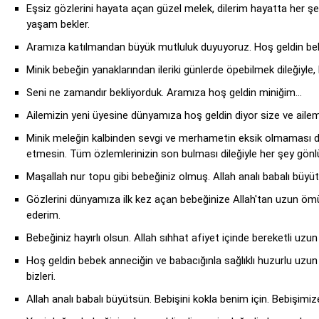
Eşsiz gözlerini hayata açan güzel melek, dilerim hayatta her şey 
yaşam bekler.
Aramıza katılmandan büyük mutluluk duyuyoruz. Hoş geldin b
Minik bebeğin yanaklarından ileriki günlerde öpebilmek dileğiyle,
Seni ne zamandır bekliyorduk. Aramıza hoş geldin miniğim…
Ailemizin yeni üyesine dünyamıza hoş geldin diyor size ve ailem
Minik meleğin kalbinden sevgi ve merhametin eksik olmaması di
etmesin. Tüm özlemlerinizin son bulması dileğiyle her şey gön
Maşallah nur topu gibi bebeğiniz olmuş. Allah analı babalı büy
Gözlerini dünyamıza ilk kez açan bebeğinize Allah'tan uzun ömür,
ederim.
Bebeğiniz hayırlı olsun. Allah sıhhat afiyet içinde bereketli uzu
Hoş geldin bebek anneciğin ve babacığınla sağlıklı huzurlu uzun
bizleri.
Allah analı babalı büyütsün. Bebişini kokla benim için. Bebişimize