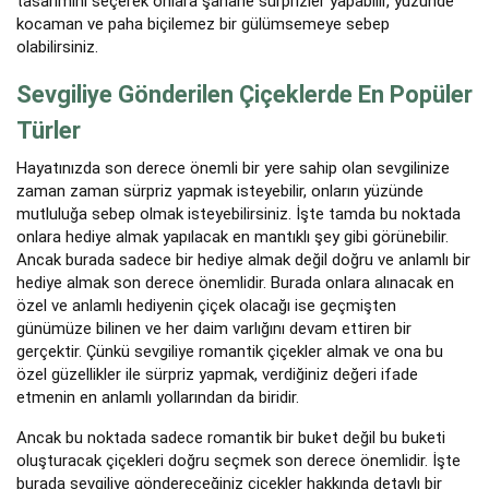
tasarımını seçerek onlara şahane sürprizler yapabilir, yüzünde
kocaman ve paha biçilemez bir gülümsemeye sebep
olabilirsiniz.
Sevgiliye Gönderilen Çiçeklerde En Popüler
Türler
Hayatınızda son derece önemli bir yere sahip olan sevgilinize
zaman zaman sürpriz yapmak isteyebilir, onların yüzünde
mutluluğa sebep olmak isteyebilirsiniz. İşte tamda bu noktada
onlara hediye almak yapılacak en mantıklı şey gibi görünebilir.
Ancak burada sadece bir hediye almak değil doğru ve anlamlı bir
hediye almak son derece önemlidir. Burada onlara alınacak en
özel ve anlamlı hediyenin çiçek olacağı ise geçmişten
günümüze bilinen ve her daim varlığını devam ettiren bir
gerçektir. Çünkü sevgiliye romantik çiçekler almak ve ona bu
özel güzellikler ile sürpriz yapmak, verdiğiniz değeri ifade
etmenin en anlamlı yollarından da biridir.
Ancak bu noktada sadece romantik bir buket değil bu buketi
oluşturacak çiçekleri doğru seçmek son derece önemlidir. İşte
burada sevgiliye göndereceğiniz çiçekler hakkında detaylı bir