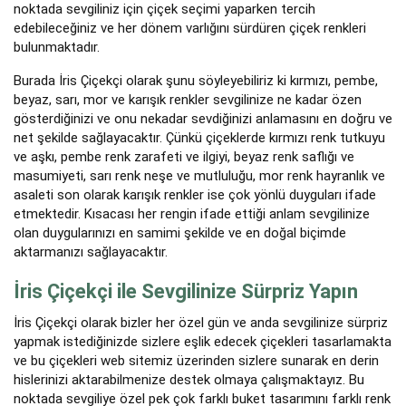
noktada sevgiliniz için çiçek seçimi yaparken tercih
edebileceğiniz ve her dönem varlığını sürdüren çiçek renkleri
bulunmaktadır.
Burada İris Çiçekçi olarak şunu söyleyebiliriz ki kırmızı, pembe,
beyaz, sarı, mor ve karışık renkler sevgilinize ne kadar özen
gösterdiğinizi ve onu nekadar sevdiğinizi anlamasını en doğru ve
net şekilde sağlayacaktır. Çünkü çiçeklerde kırmızı renk tutkuyu
ve aşkı, pembe renk zarafeti ve ilgiyi, beyaz renk saflığı ve
masumiyeti, sarı renk neşe ve mutluluğu, mor renk hayranlık ve
asaleti son olarak karışık renkler ise çok yönlü duyguları ifade
etmektedir. Kısacası her rengin ifade ettiği anlam sevgilinize
olan duygularınızı en samimi şekilde ve en doğal biçimde
aktarmanızı sağlayacaktır.
İris Çiçekçi ile Sevgilinize Sürpriz Yapın
İris Çiçekçi olarak bizler her özel gün ve anda sevgilinize sürpriz
yapmak istediğinizde sizlere eşlik edecek çiçekleri tasarlamakta
ve bu çiçekleri web sitemiz üzerinden sizlere sunarak en derin
hislerinizi aktarabilmenize destek olmaya çalışmaktayız. Bu
noktada sevgiliye özel pek çok farklı buket tasarımını farklı renk