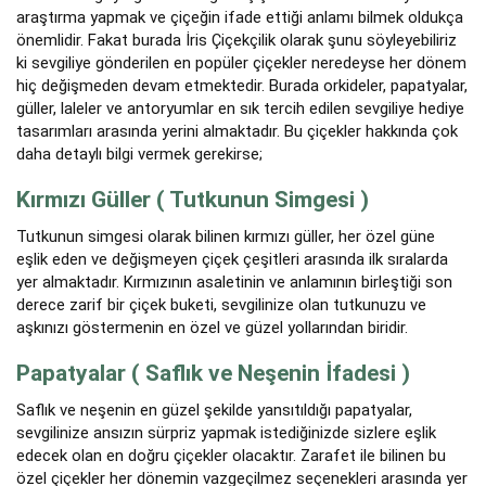
araştırma yapmak ve çiçeğin ifade ettiği anlamı bilmek oldukça
önemlidir. Fakat burada İris Çiçekçilik olarak şunu söyleyebiliriz
ki sevgiliye gönderilen en popüler çiçekler neredeyse her dönem
hiç değişmeden devam etmektedir. Burada orkideler, papatyalar,
güller, laleler ve antoryumlar en sık tercih edilen sevgiliye hediye
tasarımları arasında yerini almaktadır. Bu çiçekler hakkında çok
daha detaylı bilgi vermek gerekirse;
Kırmızı Güller ( Tutkunun Simgesi )
Tutkunun simgesi olarak bilinen kırmızı güller, her özel güne
eşlik eden ve değişmeyen çiçek çeşitleri arasında ilk sıralarda
yer almaktadır. Kırmızının asaletinin ve anlamının birleştiği son
derece zarif bir çiçek buketi, sevgilinize olan tutkunuzu ve
aşkınızı göstermenin en özel ve güzel yollarından biridir.
Papatyalar ( Saflık ve Neşenin İfadesi )
Saflık ve neşenin en güzel şekilde yansıtıldığı papatyalar,
sevgilinize ansızın sürpriz yapmak istediğinizde sizlere eşlik
edecek olan en doğru çiçekler olacaktır. Zarafet ile bilinen bu
özel çiçekler her dönemin vazgeçilmez seçenekleri arasında yer