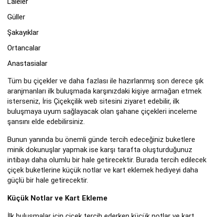
Laleler
Güller
Şakayıklar
Ortancalar
Anastasialar
Tüm bu çiçekler ve daha fazlası ile hazırlanmış son derece şık
aranjmanları ilk buluşmada karşınızdaki kişiye armağan etmek
isterseniz, İris Çiçekçilik web sitesini ziyaret edebilir, ilk
buluşmaya uyum sağlayacak olan şahane çiçekleri inceleme
şansını elde edebilirsiniz.
Bunun yanında bu önemli günde tercih edeceğiniz buketlere
minik dokunuşlar yapmak ise karşı tarafta oluşturduğunuz
intibayı daha olumlu bir hale getirecektir. Burada tercih edilecek
çiçek buketlerine küçük notlar ve kart eklemek hediyeyi daha
güçlü bir hale getirecektir.
Küçük Notlar ve Kart Ekleme
İlk buluşmalar için çiçek tercih ederken küçük notlar ve kart