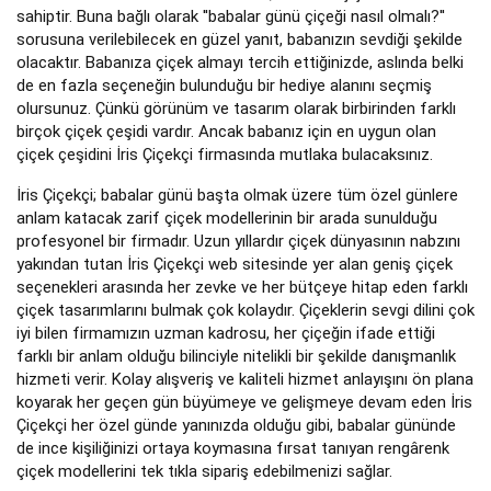
sahiptir. Buna bağlı olarak ''babalar günü çiçeği nasıl olmalı?''
sorusuna verilebilecek en güzel yanıt, babanızın sevdiği şekilde
olacaktır. Babanıza çiçek almayı tercih ettiğinizde, aslında belki
de en fazla seçeneğin bulunduğu bir hediye alanını seçmiş
olursunuz. Çünkü görünüm ve tasarım olarak birbirinden farklı
birçok çiçek çeşidi vardır. Ancak babanız için en uygun olan
çiçek çeşidini İris Çiçekçi firmasında mutlaka bulacaksınız.
İris Çiçekçi; babalar günü başta olmak üzere tüm özel günlere
anlam katacak zarif çiçek modellerinin bir arada sunulduğu
profesyonel bir firmadır. Uzun yıllardır çiçek dünyasının nabzını
yakından tutan İris Çiçekçi web sitesinde yer alan geniş çiçek
seçenekleri arasında her zevke ve her bütçeye hitap eden farklı
çiçek tasarımlarını bulmak çok kolaydır. Çiçeklerin sevgi dilini çok
iyi bilen firmamızın uzman kadrosu, her çiçeğin ifade ettiği
farklı bir anlam olduğu bilinciyle nitelikli bir şekilde danışmanlık
hizmeti verir. Kolay alışveriş ve kaliteli hizmet anlayışını ön plana
koyarak her geçen gün büyümeye ve gelişmeye devam eden İris
Çiçekçi her özel günde yanınızda olduğu gibi, babalar gününde
de ince kişiliğinizi ortaya koymasına fırsat tanıyan rengârenk
çiçek modellerini tek tıkla sipariş edebilmenizi sağlar.