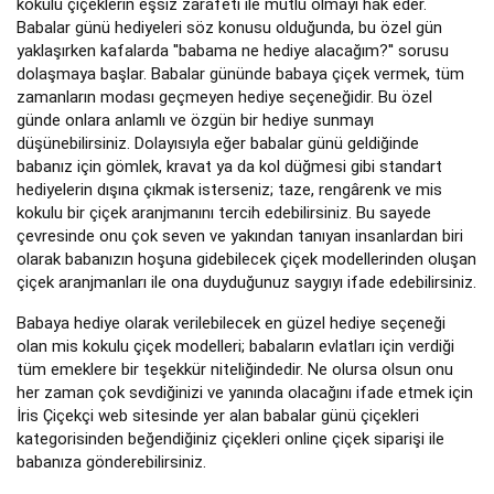
kokulu çiçeklerin eşsiz zarafeti ile mutlu olmayı hak eder.
Babalar günü hediyeleri söz konusu olduğunda, bu özel gün
yaklaşırken kafalarda ''babama ne hediye alacağım?'' sorusu
dolaşmaya başlar. Babalar gününde babaya çiçek vermek, tüm
zamanların modası geçmeyen hediye seçeneğidir. Bu özel
günde onlara anlamlı ve özgün bir hediye sunmayı
düşünebilirsiniz. Dolayısıyla eğer babalar günü geldiğinde
babanız için gömlek, kravat ya da kol düğmesi gibi standart
hediyelerin dışına çıkmak isterseniz; taze, rengârenk ve mis
kokulu bir çiçek aranjmanını tercih edebilirsiniz. Bu sayede
çevresinde onu çok seven ve yakından tanıyan insanlardan biri
olarak babanızın hoşuna gidebilecek çiçek modellerinden oluşan
çiçek aranjmanları ile ona duyduğunuz saygıyı ifade edebilirsiniz.
Babaya hediye olarak verilebilecek en güzel hediye seçeneği
olan mis kokulu çiçek modelleri; babaların evlatları için verdiği
tüm emeklere bir teşekkür niteliğindedir. Ne olursa olsun onu
her zaman çok sevdiğinizi ve yanında olacağını ifade etmek için
İris Çiçekçi web sitesinde yer alan babalar günü çiçekleri
kategorisinden beğendiğiniz çiçekleri online çiçek siparişi ile
babanıza gönderebilirsiniz.