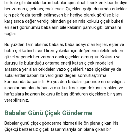
bir kale gibi dimdik duran babalar için alınabilecek en kibar hediye
her zaman çiçek seçenekleridir. Çiçekler; çoğu durumda erkekler
için pek fazla tercih edilmeyen bir hediye olarak görülse bile,
karşısında değer verdiği birinden gelen mis kokulu çiçek buketi
en sert görünümlü babaların bile kalbinin pamuk gibi olmasını
sağlar.
Bu yüzden tam aksine; babalar, baba adayı olan kişiler, eşler ve
baba şefkatini hissettiren yakınlar için değerlendirilebilecek en
güzel seçenek her zaman canlı çiçekler olmuştur. Kokusu ve
duruşu ile bulunduğu ortama enerji katan çiçek modelleri
arasında yer alan orkideler, vazo çiçekleri, taze çiçekler ya da
sukulentler babanıza verdiğiniz değeri somutlaştırma
konusunda başarılıdır. Bu yüzden babalar gününde en sevdiğiniz
insanlar biri olan babanızı mutlu etmek için dokusu, renkleri ve
hafızalara kazınan kokusu ile baş döndüren çiçeklere bir şans
verebilirsiniz.
Babalar Günü Çiçek Gönderme
Babalar günü çiçek gönderme hizmeti ile ön plana çıkan İris
Çiçekçi benzersiz çiçek tasarımlarıyla ön plana çıkan bir