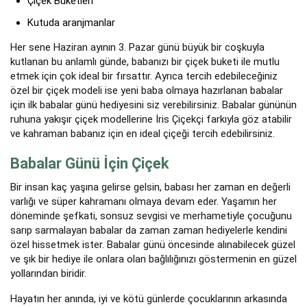
Çiçek Buketleri
Kutuda aranjmanlar
Her sene Haziran ayının 3. Pazar günü büyük bir coşkuyla
kutlanan bu anlamlı günde, babanızı bir çiçek buketi ile mutlu
etmek için çok ideal bir fırsattır. Ayrıca tercih edebileceğiniz
özel bir çiçek modeli ise yeni baba olmaya hazırlanan babalar
için ilk babalar günü hediyesini siz verebilirsiniz. Babalar gününün
ruhuna yakışır çiçek modellerine İris Çiçekçi farkıyla göz atabilir
ve kahraman babanız için en ideal çiçeği tercih edebilirsiniz.
Babalar Günü İçin Çiçek
Bir insan kaç yaşına gelirse gelsin, babası her zaman en değerli
varlığı ve süper kahramanı olmaya devam eder. Yaşamın her
döneminde şefkati, sonsuz sevgisi ve merhametiyle çocuğunu
sarıp sarmalayan babalar da zaman zaman hediyelerle kendini
özel hissetmek ister. Babalar günü öncesinde alınabilecek güzel
ve şık bir hediye ile onlara olan bağlılığınızı göstermenin en güzel
yollarından biridir.
Hayatın her anında, iyi ve kötü günlerde çocuklarının arkasında