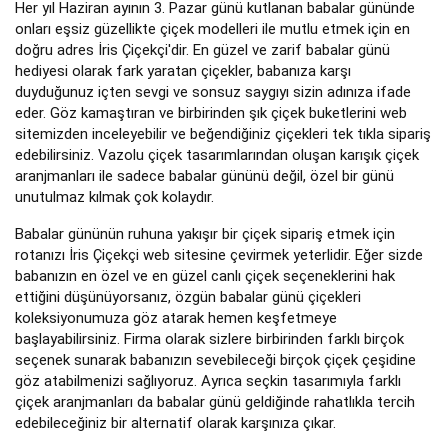
Her yıl Haziran ayının 3. Pazar günü kutlanan babalar gününde
onları eşsiz güzellikte çiçek modelleri ile mutlu etmek için en
doğru adres İris Çiçekçi'dir. En güzel ve zarif babalar günü
hediyesi olarak fark yaratan çiçekler, babanıza karşı
duyduğunuz içten sevgi ve sonsuz saygıyı sizin adınıza ifade
eder. Göz kamaştıran ve birbirinden şık çiçek buketlerini web
sitemizden inceleyebilir ve beğendiğiniz çiçekleri tek tıkla sipariş
edebilirsiniz. Vazolu çiçek tasarımlarından oluşan karışık çiçek
aranjmanları ile sadece babalar gününü değil, özel bir günü
unutulmaz kılmak çok kolaydır.
Babalar gününün ruhuna yakışır bir çiçek sipariş etmek için
rotanızı İris Çiçekçi web sitesine çevirmek yeterlidir. Eğer sizde
babanızın en özel ve en güzel canlı çiçek seçeneklerini hak
ettiğini düşünüyorsanız, özgün babalar günü çiçekleri
koleksiyonumuza göz atarak hemen keşfetmeye
başlayabilirsiniz. Firma olarak sizlere birbirinden farklı birçok
seçenek sunarak babanızın sevebileceği birçok çiçek çeşidine
göz atabilmenizi sağlıyoruz. Ayrıca seçkin tasarımıyla farklı
çiçek aranjmanları da babalar günü geldiğinde rahatlıkla tercih
edebileceğiniz bir alternatif olarak karşınıza çıkar.