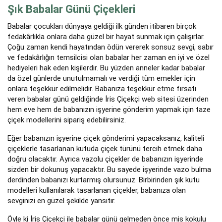
Şık Babalar Günü Çiçekleri
Babalar çocukları dünyaya geldiği ilk günden itibaren birçok
fedakârlıkla onlara daha güzel bir hayat sunmak için çalışırlar.
Çoğu zaman kendi hayatından ödün vererek sonsuz sevgi, sabır
ve fedakârlığın temsilcisi olan babalar her zaman en iyi ve özel
hediyeleri hak eden kişilerdir. Bu yüzden anneler kadar babalar
da özel günlerde unutulmamalı ve verdiği tüm emekler için
onlara teşekkür edilmelidir. Babanıza teşekkür etme fırsatı
veren babalar günü geldiğinde İris Çiçekçi web sitesi üzerinden
hem eve hem de babanızın işyerine gönderim yapmak için taze
çiçek modellerini sipariş edebilirsiniz.
Eğer babanızın işyerine çiçek gönderimi yapacaksanız, kaliteli
çiçeklerle tasarlanan kutuda çiçek türünü tercih etmek daha
doğru olacaktır. Ayrıca vazolu çiçekler de babanızın işyerinde
sizden bir dokunuş yapacaktır. Bu sayede işyerinde vazo bulma
derdinden babanızı kurtarmış olursunuz. Birbirinden şık kutu
modelleri kullanılarak tasarlanan çiçekler, babanıza olan
sevginizi en güzel şekilde yansıtır.
Öyle ki İris Çiçekçi ile babalar günü gelmeden önce mis kokulu