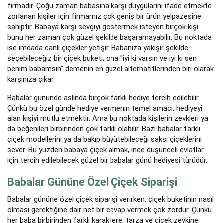
firmadır. Çoğu zaman babasına karşı duygularını ifade etmekte
zorlanan kişiler için firmamız çok geniş bir ürün yelpazesine
sahiptir. Babaya karşı sevgiyi göstermek isteyen birçok kişi
bunu her zaman çok güzel şekilde başaramayabilir. Bu noktada
ise imdada canlı çiçekler yetişir. Babanıza yakışır şekilde
seçebileceğiz bir çiçek buketi; ona ''iyi ki varsın ve iyi ki sen
benim babamsın'' demenin en güzel alternatiflerinden biri olarak
karşınıza çıkar.
Babalar gününde aslında birçok farklı hediye tercih edilebilir.
Çünkü bu özel günde hediye vermenin temel amacı, hediyeyi
alan kişiyi mutlu etmektir. Ama bu noktada kişilerin zevkleri ya
da beğenileri birbirinden çok farklı olabilir. Bazı babalar farklı
çiçek modellerini ya da bakıp büyütebileceği saksı çiçeklerini
sever. Bu yüzden babaya çiçek almak, ince düşünceli evlatlar
için tercih edilebilecek güzel bir babalar günü hediyesi türüdür.
Babalar Gününe Özel Çiçek Siparişi
Babalar gününe özel çiçek siparişi verirken, çiçek buketinin nasıl
olması gerektiğine dair net bir cevap vermek çok zordur. Çünkü
her baba birbirinden farklı karaktere, tarza ve çiçek zevkine