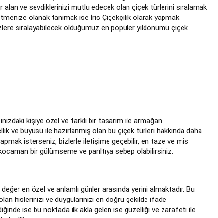
r alan ve sevdiklerinizi mutlu edecek olan çiçek türlerini sıralamak
h etmenize olanak tanımak ise İris Çiçekçilik olarak yapmak
k sizlere sıralayabilecek olduğumuz en popüler yıldönümü çiçek
nızdaki kişiye özel ve farklı bir tasarım ile armağan
ellik ve büyüsü ile hazırlanmış olan bu çiçek türleri hakkında daha
yapmak isterseniz, bizlerle iletişime geçebilir, en taze ve mis
 kocaman bir gülümseme ve parıltıya sebep olabilirsiniz.
 değer en özel ve anlamlı günler arasında yerini almaktadır. Bu
olan hislerinizi ve duygularınızı en doğru şekilde ifade
iğinde ise bu noktada ilk akla gelen ise güzelliği ve zarafeti ile