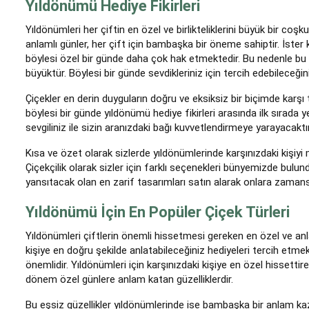
Yıldönümü Hediye Fikirleri
Yıldönümleri her çiftin en özel ve birlikteliklerini büyük bir coşk
anlamlı günler, her çift için bambaşka bir öneme sahiptir. İster
böylesi özel bir günde daha çok hak etmektedir. Bu nedenle bu
büyüktür. Böylesi bir günde sevdikleriniz için tercih edebileceğin
Çiçekler en derin duyguların doğru ve eksiksiz bir biçimde karşı
böylesi bir günde yıldönümü hediye fikirleri arasında ilk sırada
sevgiliniz ile sizin aranızdaki bağı kuvvetlendirmeye yarayacaktı
Kısa ve özet olarak sizlerde yıldönümlerinde karşınızdaki kişiy
Çiçekçilik olarak sizler için farklı seçenekleri bünyemizde bulun
yansıtacak olan en zarif tasarımları satın alarak onlara zamansız
Yıldönümü İçin En Popüler Çiçek Türleri
Yıldönümleri çiftlerin önemli hissetmesi gereken en özel ve anla
kişiye en doğru şekilde anlatabileceğiniz hediyeleri tercih et
önemlidir. Yıldönümleri için karşınızdaki kişiye en özel hissettire
dönem özel günlere anlam katan güzelliklerdir.
Bu eşsiz güzellikler yıldönümlerinde ise bambaşka bir anlam ka