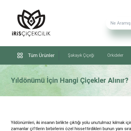
Tüm Ürünler
Şakayık Çiçeği
Orkideler
Yıldönümü İçin Hangi Çiçekler Alınır?
Yıldönümleri, iki insanın birlikte çıktığı yolu unutulmaz kılmak i
zamanlar çiftlerin birbirlerini özel hissettirdikleri bunun yanı sır