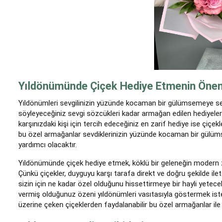
Yıldönümünde Çiçek Hediye Etmenin Öne
Yıldönümleri sevgilinizin yüzünde kocaman bir gülümsemeye sebe
söyleyeceğiniz sevgi sözcükleri kadar armağan edilen hediyele
karşınızdaki kişi için tercih edeceğiniz en zarif hediye ise çiçek
bu özel armağanlar sevdiklerinizin yüzünde kocaman bir gülümse
yardımcı olacaktır.
Yıldönümünde çiçek hediye etmek, köklü bir geleneğin modern za
Çünkü çiçekler, duyguyu karşı tarafa direkt ve doğru şekilde il
sizin için ne kadar özel olduğunu hissettirmeye bir hayli yetecek
vermiş olduğunuz özeni yıldönümleri vasıtasıyla göstermek ister
üzerine çeken çiçeklerden faydalanabilir bu özel armağanlar ile 