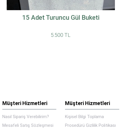
15 Adet Turuncu Gül Buketi
5.500 TL
Müşteri Hizmetleri
Müşteri Hizmetleri
Nasıl Sipariş Verebilirim?
Kişisel Bilgi Toplama
Mesafeli Satış Sözleşmesi
Prosedürü Gizlilik Politikası