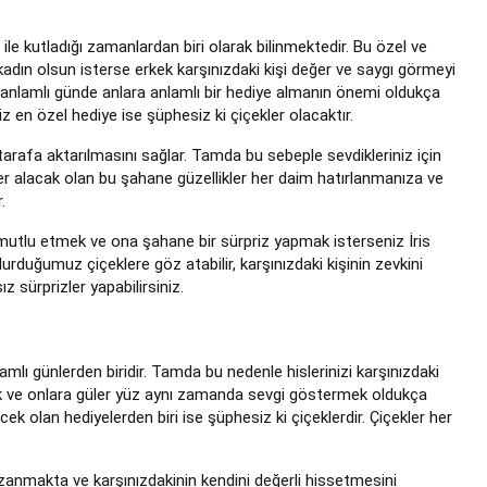
u ile kutladığı zamanlardan biri olarak bilinmektedir. Bu özel ve
 kadın olsun isterse erkek karşınızdaki kişi değer ve saygı görmeyi
 anlamlı günde anlara anlamlı bir hediye almanın önemi oldukça
iz en özel hediye ise şüphesiz ki çiçekler olacaktır.
 tarafa aktarılmasını sağlar. Tamda bu sebeple sevdikleriniz için
 yer alacak olan bu şahane güzellikler her daim hatırlanmanıza ve
r.
i mutlu etmek ve ona şahane bir sürpriz yapmak isterseniz İris
durduğumuz çiçeklere göz atabilir, karşınızdaki kişinin zevkini
 sürprizler yapabilirsiniz.
mlı günlerden biridir. Tamda bu nedenle hislerinizi karşınızdaki
mek ve onlara güler yüz aynı zamanda sevgi göstermek oldukça
cek olan hediyelerden biri ise şüphesiz ki çiçeklerdir. Çiçekler her
zanmakta ve karşınızdakinin kendini değerli hissetmesini