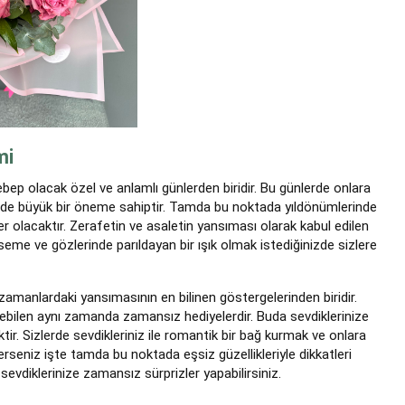
mi
p olacak özel ve anlamlı günlerden biridir. Bu günlerde onlara
rde büyük bir öneme sahiptir. Tamda bu noktada yıldönümlerinde
ler olacaktır. Zerafetin ve asaletin yansıması olarak kabul edilen
me ve gözlerinde parıldayan bir ışık olmak istediğinizde sizlere
manlardaki yansımasının en bilinen göstergelerinden biridir.
etebilen aynı zamanda zamansız hediyelerdir. Buda sevdiklerinize
tir. Sizlerde sevdikleriniz ile romantik bir bağ kurmak ve onlara
seniz işte tamda bu noktada eşsiz güzellikleriyle dikkatleri
sevdiklerinize zamansız sürprizler yapabilirsiniz.