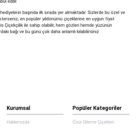
ul edilir.
ediyelerin başında ilk sırada yer almaktadır. Sizlerde bu özel ve
ak isterseniz, en popüler yıldönümü çiçeklerine en uygun fiyat
ris Çiçekçilik ile sahip olabilir, hem gözleri hemde yüzünün
daki bağı ve bu günü çok daha anlamlı kılabilirsiniz.
Kurumsal
Popüler Kategoriler
Hakkımızda
Özür Dileme Çiçekleri