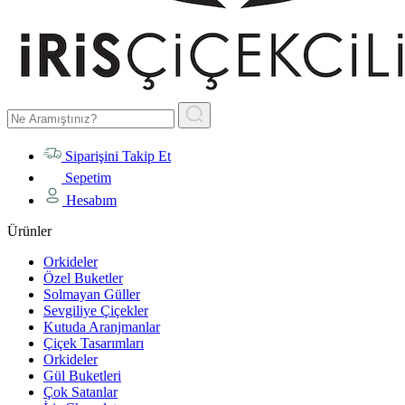
Siparişini Takip Et
Sepetim
Hesabım
Ürünler
Orkideler
Özel Buketler
Solmayan Güller
Sevgiliye Çiçekler
Kutuda Aranjmanlar
Çiçek Tasarımları
Orkideler
Gül Buketleri
Çok Satanlar