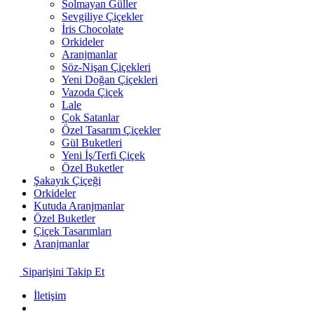
Solmayan Güller
Sevgiliye Çiçekler
İris Chocolate
Orkideler
Aranjmanlar
Söz-Nişan Çiçekleri
Yeni Doğan Çiçekleri
Vazoda Çiçek
Lale
Çok Satanlar
Özel Tasarım Çiçekler
Gül Buketleri
Yeni İş/Terfi Çiçek
Özel Buketler
Şakayık Çiçeği
Orkideler
Kutuda Aranjmanlar
Özel Buketler
Çiçek Tasarımları
Aranjmanlar
Siparişini Takip Et
İletişim