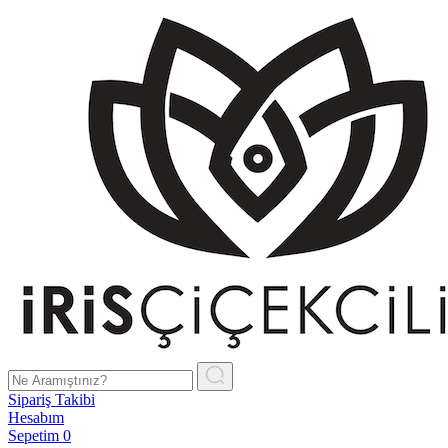
Sipariş Takibi
Hesabım
Sepetim
0