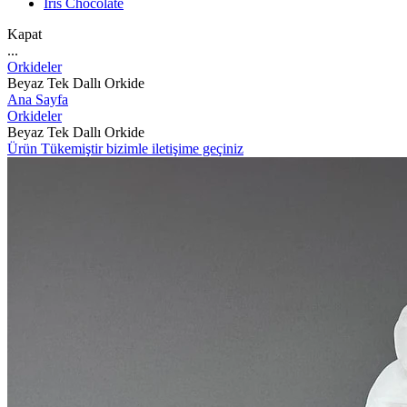
İris Chocolate
Kapat
...
Orkideler
Beyaz Tek Dallı Orkide
Ana Sayfa
Orkideler
Beyaz Tek Dallı Orkide
Ürün Tükemiştir bizimle iletişime geçiniz